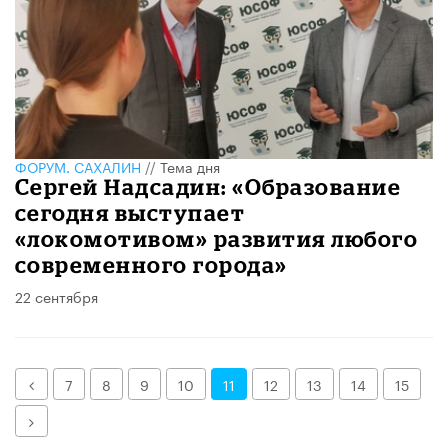
ФОРУМ. САХАЛИН
//
Тема дня
Сергей Надсадин: «Образование
сегодня выступает
«локомотивом» развития любого
современного города»
22 сентября
Назад
7
8
9
10
11
12
13
14
15
Далее