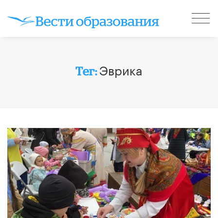
Эврика
Тег: