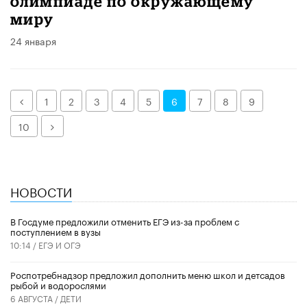
олимпиаде по окружающему
миру
24 января
Назад
1
2
3
4
5
6
7
8
9
Далее
10
НОВОСТИ
В Госдуме предложили отменить ЕГЭ из-за проблем с
поступлением в вузы
10:14 /
ЕГЭ И ОГЭ
Роспотребнадзор предложил дополнить меню школ и детсадов
рыбой и водорослями
6 АВГУСТА /
ДЕТИ