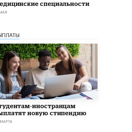
едицинские специальности
 МАЯ
ЫПЛАТЫ
тудентам-иностранцам
ыплатят новую стипендию
 МАРТА