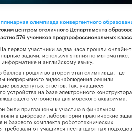
иплинарная олимпиада конвергентного образован
еским центром столичного Департамента образов
 участие 576 учеников предпрофессиональных класс
На первом участники за два часа прошли онлайн-т
арные задачи, используя знания по математике,
, информатике и английскому языку.
 баллов прошли во второй этап олимпиады, где
мы непрерывного видеонаблюдения решили
ие развернутых ответов. Так, учащиеся
го устройства на базе электронного конструктора
лаждающего устройства для морского аквариума.
ри были приглашены к участию в финальном
лняли в цифровой лаборатории практические зада
 и базового комплекта робототехнических
я требовали от учащихся нестандартных подходов