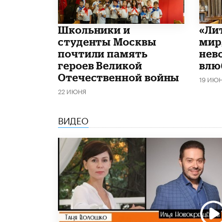
Школьники и
​«Л
студенты Москвы
мир
почтили память
нев
героев Великой
влю
Отечественной войны
19 ИЮ
22 ИЮНЯ
ВИДЕО