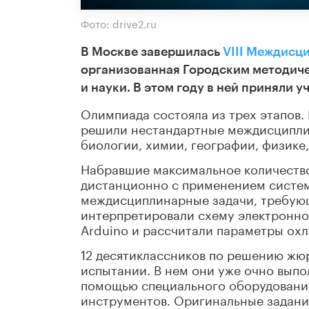
Фото: drive2.ru
В Москве завершилась
VIII Междисц
организованная Городским методич
и науки. В этом году в ней приняли
Олимпиада состояла из трех этапов. 
решили нестандартные междисциплин
биологии, химии, географии, физике
Набравшие максимальное количество
дистанционно с применением систе
междисциплинарные задачи, требующ
интерпретировали схему электронно
Arduino и рассчитали параметры ох
12 десятиклассников по решению жю
испытании. В нем они уже очно выпо
помощью специального оборудования
инструментов. Оригинальные задани