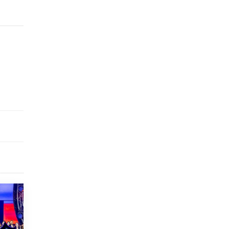
5 ИЮНЯ /
ЧТО ПРОИСХОДИТ?
Минпросвещения просят добавить в
школьные учебники примеры женщин-
инженеров
5 ИЮНЯ /
УЧЕБНИКИ
Уличенный в списывании школьник
вернул себе призовое место на
олимпиаде через суд
5 ИЮНЯ /
ЧТО ПРОИСХОДИТ?
«Евгений Онегин» станет обязательным
для повторения в 10–11-х классах
4 ИЮНЯ /
КАЧЕСТВО ОБРАЗОВАНИЯ
В Общественной палате предложили
шить школьную форму с учетом
национальных традиций регионов
4 ИЮНЯ /
ШКОЛЬНИКИ
В Госдуме предложили ввести онлайн-
формат для апелляций ЕГЭ