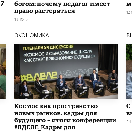
27
богом: почему педагог имеет
м
право растеряться
12
1 ИЮНЯ
ЭКОНОМИКА
В
Космос как пространство
С
новых рынков: кадры для
в
будущего – итоги конференции
24
#ВДЕЛЕ_Кадры для