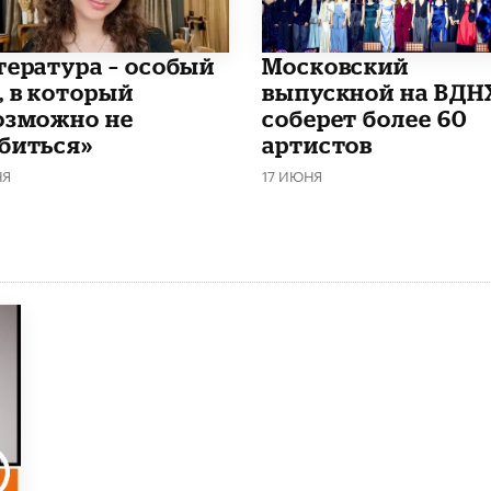
итература – особый
Московский
, в который
выпускной на ВДН
озможно не
соберет более 60
биться»
артистов
НЯ
17 ИЮНЯ