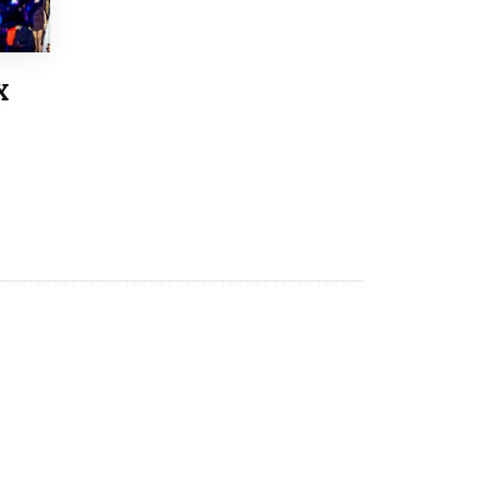
3 ИЮНЯ /
ЕГЭ И ОГЭ
​Яндекс выпустил бесплатный курс по
защите от ИИ-мошенничества
Х
2 ИЮНЯ /
BIG DATA
В России начнут применять новые
подходы к разрешению конфликтов в
школах
2 ИЮНЯ /
ПОДРОСТКИ
Академик РАН предупредил, что
ChatGPT отучит школьников думать
1 ИЮНЯ /
ШКОЛЬНИКИ
В Минобрнауки рассказали о новых
правилах приема в аспирантуру
1 ИЮНЯ /
КАЧЕСТВО ОБРАЗОВАНИЯ
Кто будет оценивать поведение
школьников
29 МАЯ /
ШКОЛЬНИКИ