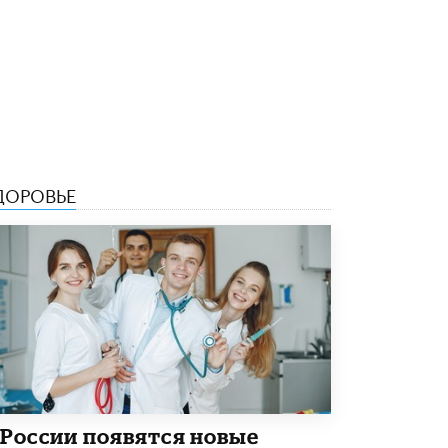
В Госдуме предложили запустить
программу «Выпускной кешбэк» для
тех, кто сдал ЕГЭ и ОГЭ
29 МАЯ /
ЕГЭ И ОГЭ
ДОРОВЬЕ
 России появятся новые