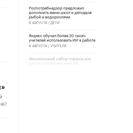
Роспотребнадзор предложил
дополнить меню школ и детсадов
рыбой и водорослями
6 АВГУСТА /
ДЕТИ
​Яндекс обучил более 20 тысяч
учителей использовать ИИ в работе
6 АВГУСТА /
УЧИТЕЛЯ
Минимальный набор товаров для
школы подорожал на 6,3%
5 АВГУСТА /
ШКОЛЬНИКИ
Вышел в свет новый номер научно-
публицистического журнала
и»
«Образовательная политика» № 2
(2026)
й
3 ИЮЛЯ /
АНОНС
2467
Школьники и студенты Москвы
почтили память героев Великой
Отечественной войны
22 ИЮНЯ /
ГОРОДСКОЕ ОБРАЗОВАНИЕ