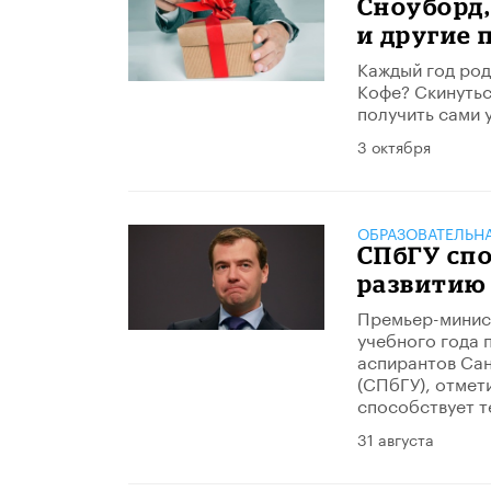
Сноуборд,
и другие 
Каждый год род
Кофе? Скинутьс
получить сами 
3 октября
ОБРАЗОВАТЕЛЬН
СПбГУ сп
развитию
Премьер-минис
учебного года 
аспирантов Сан
(СПбГУ), отмети
способствует т
31 августа