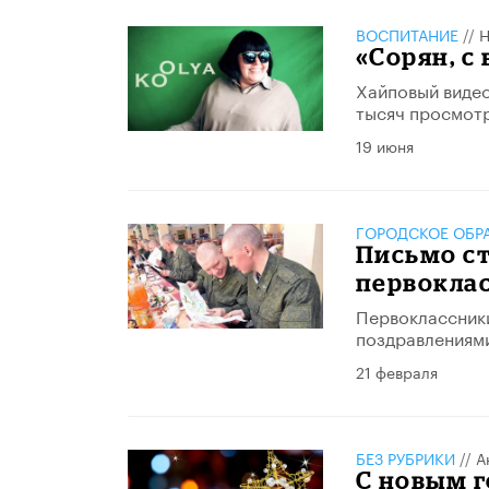
ВОСПИТАНИЕ
//
Н
«Сорян, с
Хайповый виде
тысяч просмот
19 июня
ГОРОДСКОЕ ОБР
Письмо с
первокла
Первоклассники
поздравлениями
21 февраля
БЕЗ РУБРИКИ
//
А
С новым г