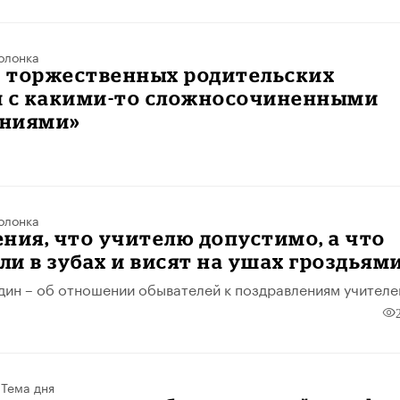
олонка
т торжественных родительских
й с какими-то сложносочиненными
ниями»
олонка
ния, что учителю допустимо, а что
зли в зубах и висят на ушах гроздьям
ин – об отношении обывателей к поздравлениям учителе
/
Тема дня