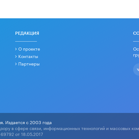
РЕДАКЦИЯ
С
О проекте
Ос
гр
Контакты
Партнеры
я. Издается с 2003 года
зору в сфере связи, информационных технологий и массовых ко
69792 от 18.05.2017