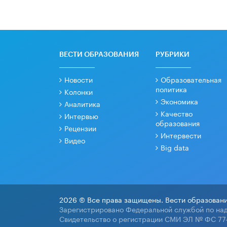
ВЕСТИ ОБРАЗОВАНИЯ
РУБРИКИ
Новости
Образовательная
политика
Колонки
Экономика
Аналитика
Качество
Интервью
образования
Рецензии
Интервести
Видео
Big data
2026 © Все права защищены. Вести образовани
Зарегистрировано Федеральной службой по над
Свидетельство о регистрации СМИ ЭЛ № ФС 77-