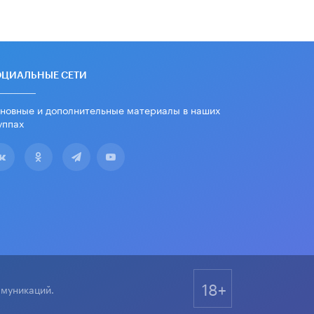
дипломы только из-за не
пройденного антиплагиата
5 ИЮНЯ /
ЧТО ПРОИСХОДИТ?
Минпросвещения просят добавить в
школьные учебники примеры
ОЦИАЛЬНЫЕ СЕТИ
женщин-инженеров
5 ИЮНЯ /
УЧЕБНИКИ
новные и дополнительные материалы в наших
уппах
Уличенный в списывании школьник
вернул себе призовое место на
олимпиаде через суд
5 ИЮНЯ /
ЧТО ПРОИСХОДИТ?
«Евгений Онегин» станет
обязательным для повторения в 10–
11-х классах
4 ИЮНЯ /
КАЧЕСТВО ОБРАЗОВАНИЯ
В Общественной палате предложили
шить школьную форму с учетом
национальных традиций регионов
18+
ммуникаций.
4 ИЮНЯ /
ШКОЛЬНИКИ