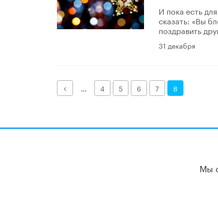
И пока есть для
сказать: «Вы б
поздравить друг
31 декабря
Назад
...
4
5
6
7
8
Мы 