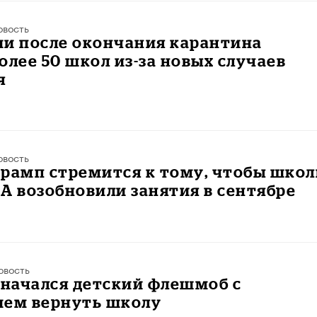
овость
ии после окончания карантина
олее 50 школ из-за новых случаев
я
овость
Трамп стремится к тому, чтобы шко
А возобновили занятия в сентябре
овость
 начался детский флешмоб с
ием вернуть школу