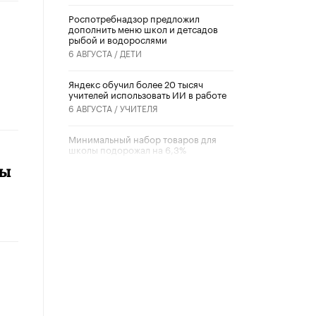
Роспотребнадзор предложил
дополнить меню школ и детсадов
рыбой и водорослями
6 АВГУСТА /
ДЕТИ
​Яндекс обучил более 20 тысяч
учителей использовать ИИ в работе
6 АВГУСТА /
УЧИТЕЛЯ
Минимальный набор товаров для
школы подорожал на 6,3%
5 АВГУСТА /
ШКОЛЬНИКИ
лы
Вышел в свет новый номер научно-
публицистического журнала
«Образовательная политика» № 2
(2026)
3 ИЮЛЯ /
АНОНС
Школьники и студенты Москвы
почтили память героев Великой
Отечественной войны
22 ИЮНЯ /
ГОРОДСКОЕ ОБРАЗОВАНИЕ