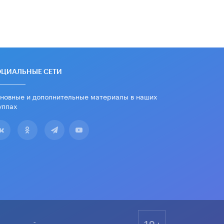
дипломы только из-за не
пройденного антиплагиата
5 ИЮНЯ /
ЧТО ПРОИСХОДИТ?
Минпросвещения просят добавить в
школьные учебники примеры
женщин-инженеров
5 ИЮНЯ /
УЧЕБНИКИ
ОЦИАЛЬНЫЕ СЕТИ
Уличенный в списывании школьник
новные и дополнительные материалы в наших
вернул себе призовое место на
уппах
олимпиаде через суд
5 ИЮНЯ /
ЧТО ПРОИСХОДИТ?
«Евгений Онегин» станет
обязательным для повторения в 10–
11-х классах
4 ИЮНЯ /
КАЧЕСТВО ОБРАЗОВАНИЯ
В Общественной палате предложили
шить школьную форму с учетом
национальных традиций регионов
4 ИЮНЯ /
ШКОЛЬНИКИ
18+
ммуникаций.