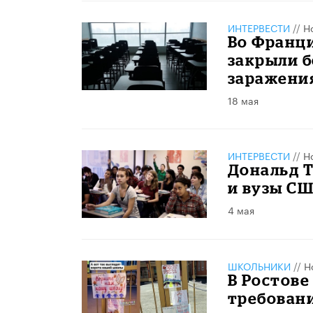
ИНТЕРВЕСТИ
//
Н
Во Франц
закрыли б
заражени
18 мая
ИНТЕРВЕСТИ
//
Н
Дональд 
и вузы СШ
4 мая
ШКОЛЬНИКИ
//
Н
В Ростове
требован