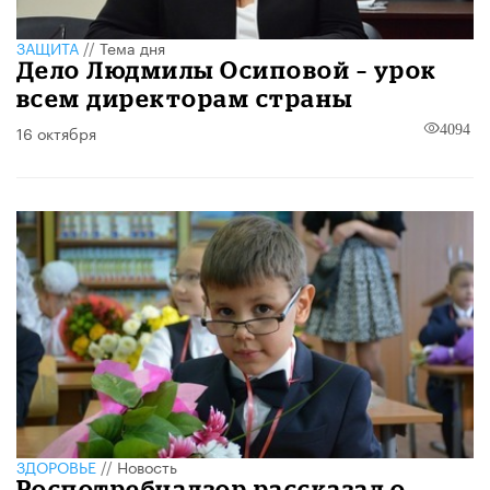
ЗАЩИТА
//
Тема дня
Дело Людмилы Осиповой – урок
всем директорам страны
16 октября
4094
ЗДОРОВЬЕ
//
Новость
Роспотребнадзор рассказал о