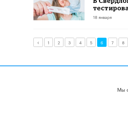
В Свердло
тестирова
18 января
Назад
1
2
3
4
5
6
7
8
Мы 