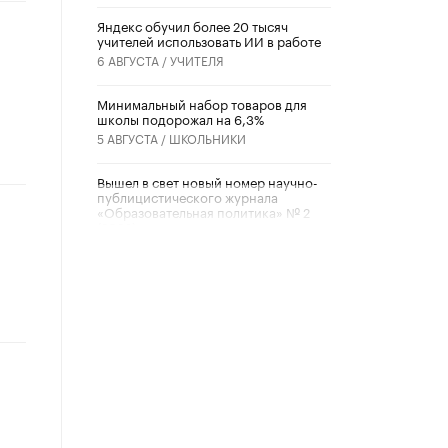
​Яндекс обучил более 20 тысяч
учителей использовать ИИ в работе
6 АВГУСТА /
УЧИТЕЛЯ
Минимальный набор товаров для
школы подорожал на 6,3%
5 АВГУСТА /
ШКОЛЬНИКИ
Вышел в свет новый номер научно-
публицистического журнала
«Образовательная политика» № 2
(2026)
3 ИЮЛЯ /
АНОНС
Школьники и студенты Москвы
почтили память героев Великой
Отечественной войны
22 ИЮНЯ /
ГОРОДСКОЕ ОБРАЗОВАНИЕ
«Егор, давай во двор!»
22 ИЮНЯ /
АНОНС
Из закона о регулировании ИИ