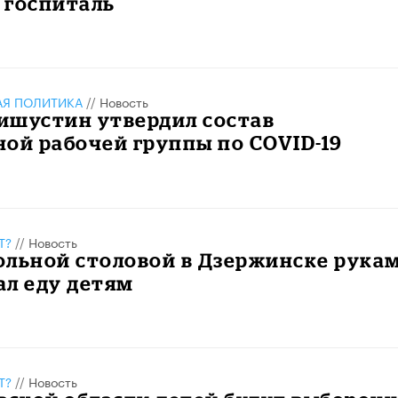
 госпиталь
АЯ ПОЛИТИКА
//
Новость
ишустин утвердил состав
ой рабочей группы по COVID-19
Т?
//
Новость
ольной столовой в Дзержинске рука
ал еду детям
Т?
//
Новость