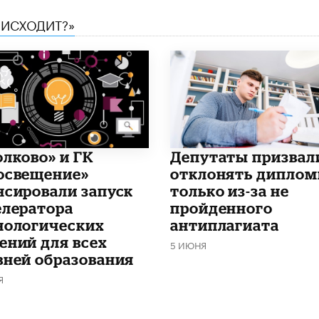
ОИСХОДИТ?»
олково» и ГК
Депутаты призвал
освещение»
отклонять дипло
нсировали запуск
только из-за не
елератора
пройденного
нологических
антиплагиата
ений для всех
5 ИЮНЯ
вней образования
Я