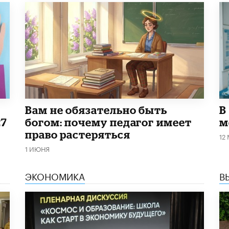
​Вам не обязательно быть
В
27
богом: почему педагог имеет
м
право растеряться
12
1 ИЮНЯ
ЭКОНОМИКА
В