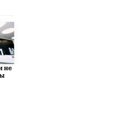
5 ИЮНЯ /
ЧТО ПРОИСХОДИТ?
Минпросвещения просят добавить в
школьные учебники примеры женщин-
инженеров
5 ИЮНЯ /
УЧЕБНИКИ
Уличенный в списывании школьник
вернул себе призовое место на
олимпиаде через суд
5 ИЮНЯ /
ЧТО ПРОИСХОДИТ?
и не
мы
«Евгений Онегин» станет обязательным
для повторения в 10–11-х классах
4 ИЮНЯ /
КАЧЕСТВО ОБРАЗОВАНИЯ
В Общественной палате предложили
шить школьную форму с учетом
национальных традиций регионов
4 ИЮНЯ /
ШКОЛЬНИКИ
В Госдуме предложили ввести онлайн-
формат для апелляций ЕГЭ