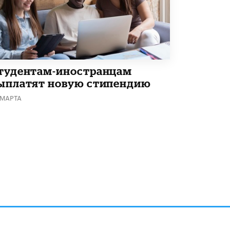
тудентам-иностранцам
ыплатят новую стипендию
 МАРТА