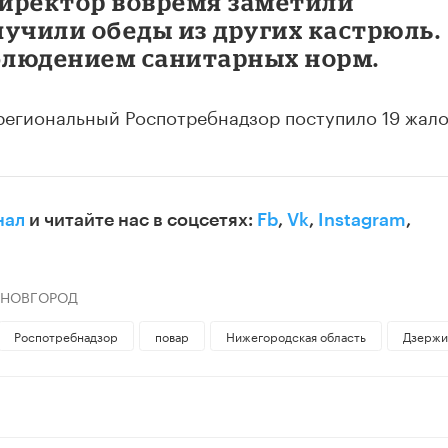
директор вовремя заметили
учили обеды из других кастрюль.
облюдением санитарных норм.
в региональный Роспотребнадзор поступило 19 жало
нал
и читайте нас в соцсетях:
Fb
,
Vk
,
Instagram
,
 НОВГОРОД
Роспотребнадзор
повар
Нижегородская область
Дзержи