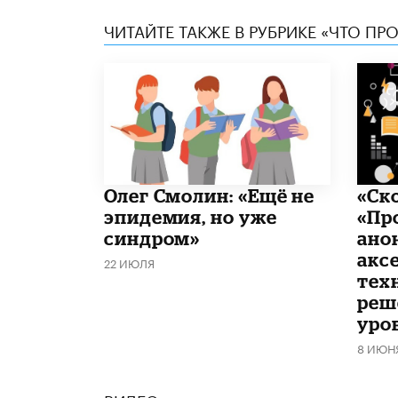
ЧИТАЙТЕ ТАКЖЕ В РУБРИКЕ «ЧТО ПР
​Олег Смолин: «Ещё не
«Ск
эпидемия, но уже
«Пр
синдром»
ано
акс
22 ИЮЛЯ
тех
реш
уро
8 ИЮН