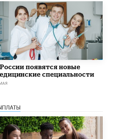
В Госдуме предложили запустить
программу «Выпускной кешбэк» для
тех, кто сдал ЕГЭ и ОГЭ
29 МАЯ /
ЕГЭ И ОГЭ
 России появятся новые
едицинские специальности
 МАЯ
ЫПЛАТЫ