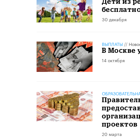
Дети из р
бесплатн
30 декабря
ВЫПЛАТЫ
//
Ново
В Москве
14 октября
ОБРАЗОВАТЕЛЬН
Правител
предоста
организа
проектов
20 марта