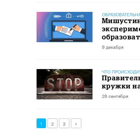
ОБРАЗОВАТЕЛЬН
Мишустин
эксперим
образова
9 декабря
ЧТО ПРОИСХОДИ
Правител
кружки н
28 сентября
Далее
1
2
3