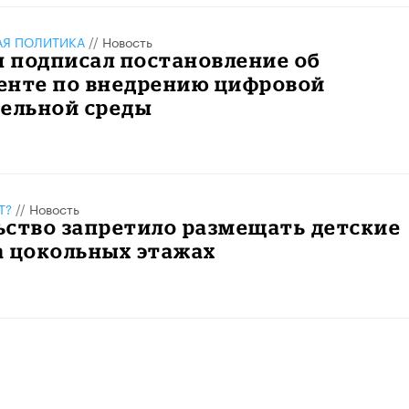
АЯ ПОЛИТИКА
//
Новость
 подписал постановление об
енте по внедрению цифровой
тельной среды
Т?
//
Новость
ьство запретило размещать детские
а цокольных этажах