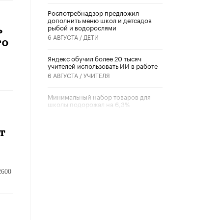
Роспотребнадзор предложил
дополнить меню школ и детсадов
рыбой и водорослями
ь
6 АВГУСТА /
ДЕТИ
го
​Яндекс обучил более 20 тысяч
учителей использовать ИИ в работе
6 АВГУСТА /
УЧИТЕЛЯ
Минимальный набор товаров для
школы подорожал на 6,3%
5 АВГУСТА /
ШКОЛЬНИКИ
т
Вышел в свет новый номер научно-
публицистического журнала
«Образовательная политика» № 2
(2026)
3 ИЮЛЯ /
АНОНС
2600
Школьники и студенты Москвы
почтили память героев Великой
Отечественной войны
22 ИЮНЯ /
ГОРОДСКОЕ ОБРАЗОВАНИЕ