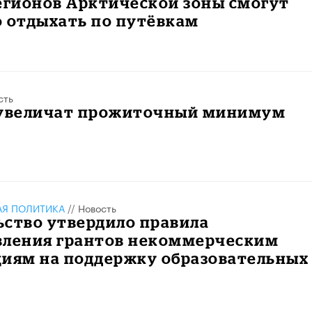
егионов Арктической зоны смогут
о отдыхать по путёвкам
сть
 увеличат прожиточный минимум
АЯ ПОЛИТИКА
//
Новость
ьство утвердило правила
вления грантов некоммерческим
циям на поддержку образовательных