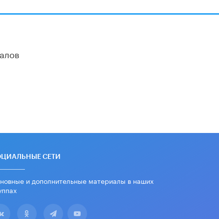
дипломы только из-за не
пройденного антиплагиата
5 ИЮНЯ /
ЧТО ПРОИСХОДИТ?
Минпросвещения просят добавить в
школьные учебники примеры
алов
женщин-инженеров
5 ИЮНЯ /
УЧЕБНИКИ
Уличенный в списывании школьник
вернул себе призовое место на
олимпиаде через суд
5 ИЮНЯ /
ЧТО ПРОИСХОДИТ?
«Евгений Онегин» станет
обязательным для повторения в 10–
11-х классах
4 ИЮНЯ /
КАЧЕСТВО ОБРАЗОВАНИЯ
ОЦИАЛЬНЫЕ СЕТИ
В Общественной палате предложили
новные и дополнительные материалы в наших
шить школьную форму с учетом
уппах
национальных традиций регионов
4 ИЮНЯ /
ШКОЛЬНИКИ