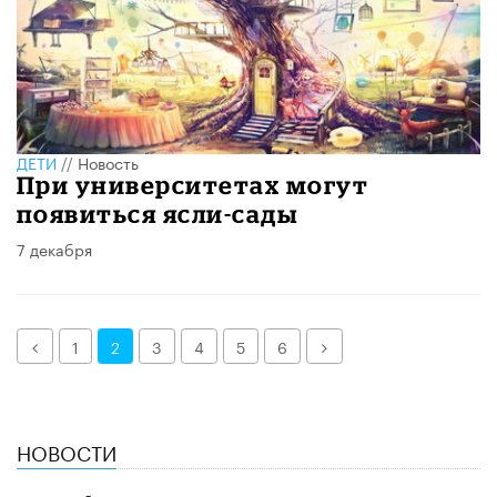
ДЕТИ
//
Новость
При университетах могут
появиться ясли-сады
7 декабря
Назад
Далее
1
2
3
4
5
6
НОВОСТИ