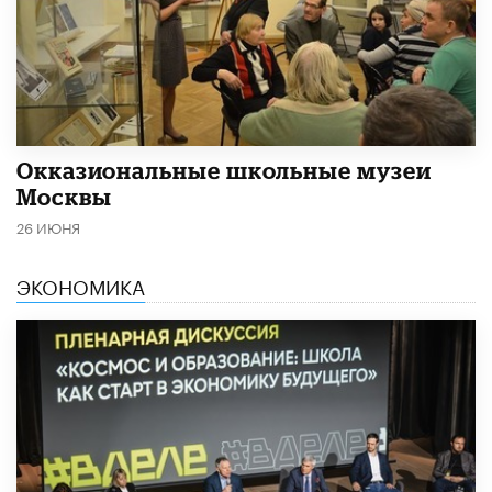
​Окказиональные школьные музеи
Москвы
26 ИЮНЯ
ЭКОНОМИКА