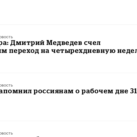
овость
ра: Дмитрий Медведев счел
м переход на четырехдневную неде
овость
апомнил россиянам о рабочем дне 3
овость