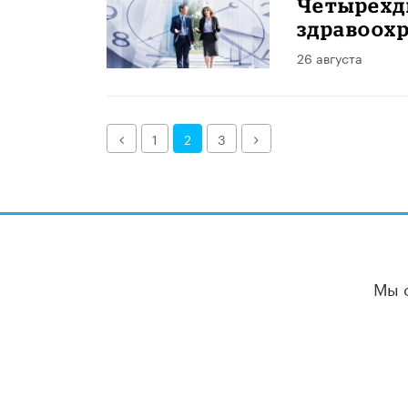
Четырехдн
здравоох
26 августа
Назад
Далее
1
2
3
Мы 