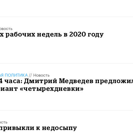
овость
х рабочих недель в 2020 году
АЯ ПОЛИТИКА
//
Новость
 4 часа: Дмитрий Медведев предложи
риант «четырехдневки»
ость
 привыкли к недосыпу