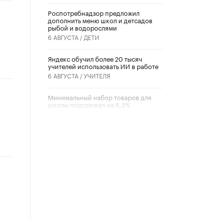
Роспотребнадзор предложил
дополнить меню школ и детсадов
рыбой и водорослями
6 АВГУСТА /
ДЕТИ
​Яндекс обучил более 20 тысяч
учителей использовать ИИ в работе
6 АВГУСТА /
УЧИТЕЛЯ
Минимальный набор товаров для
школы подорожал на 6,3%
5 АВГУСТА /
ШКОЛЬНИКИ
Вышел в свет новый номер научно-
публицистического журнала
«Образовательная политика» № 2
(2026)
3 ИЮЛЯ /
АНОНС
Школьники и студенты Москвы
почтили память героев Великой
Отечественной войны
22 ИЮНЯ /
ГОРОДСКОЕ ОБРАЗОВАНИЕ