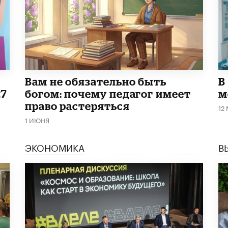
​Вам не обязательно быть
В
27
богом: почему педагог имеет
м
право растеряться
12
1 ИЮНЯ
ЭКОНОМИКА
В