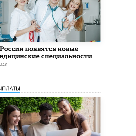
Академик РАН предупредил, что
ChatGPT отучит школьников думать
1 ИЮНЯ /
ШКОЛЬНИКИ
 России появятся новые
едицинские специальности
 МАЯ
ЫПЛАТЫ