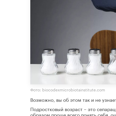
Фото: biocodexmicrobiotainstitute.com
Возможно, вы об этом так и не узнае
Подростковый возраст – это сепараци
образом проще всего понять себя, о