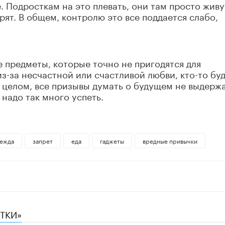
 Подросткам на это плевать, они там просто живу
рят. В общем, контролю это все поддается слабо,
е предметы, которые точно не пригодятся для
из-за несчастной или счастливой любви, кто-то бу
в целом, все призывы думать о будущем не выдерж
надо так много успеть.
ежда
запрет
еда
гаджеты
вредные привычки
СТКИ»