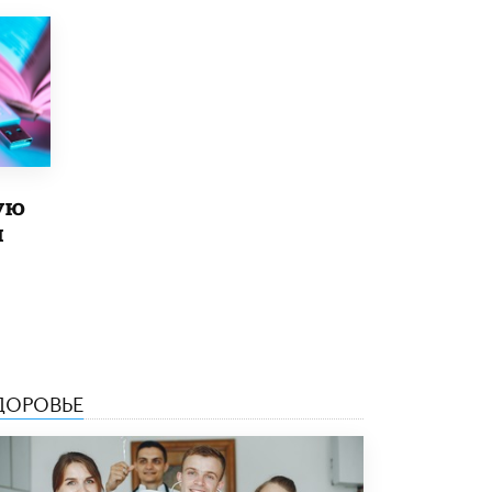
5 ИЮНЯ /
ЧТО ПРОИСХОДИТ?
«Евгений Онегин» станет обязательным
для повторения в 10–11-х классах
4 ИЮНЯ /
КАЧЕСТВО ОБРАЗОВАНИЯ
В Общественной палате предложили
шить школьную форму с учетом
национальных традиций регионов
4 ИЮНЯ /
ШКОЛЬНИКИ
ую
й
В Госдуме предложили ввести онлайн-
формат для апелляций ЕГЭ
3 ИЮНЯ /
ЕГЭ И ОГЭ
​Яндекс выпустил бесплатный курс по
защите от ИИ-мошенничества
2 ИЮНЯ /
BIG DATA
ДОРОВЬЕ
В России начнут применять новые
подходы к разрешению конфликтов в
школах
2 ИЮНЯ /
ПОДРОСТКИ