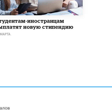
тудентам-иностранцам
ыплатят новую стипендию
 МАРТА
алов