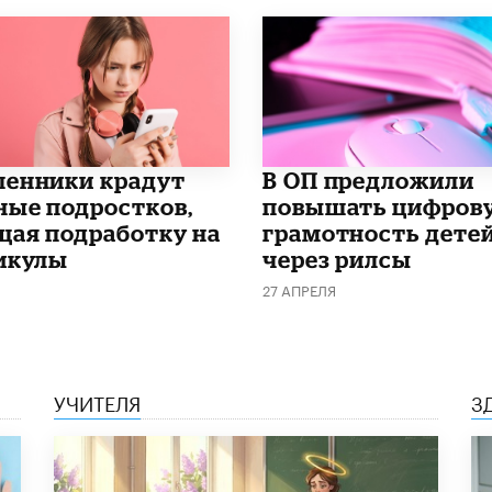
енники крадут
В ОП предложили
ные подростков,
повышать цифров
щая подработку на
грамотность дете
икулы
через рилсы
27 АПРЕЛЯ
УЧИТЕЛЯ
З