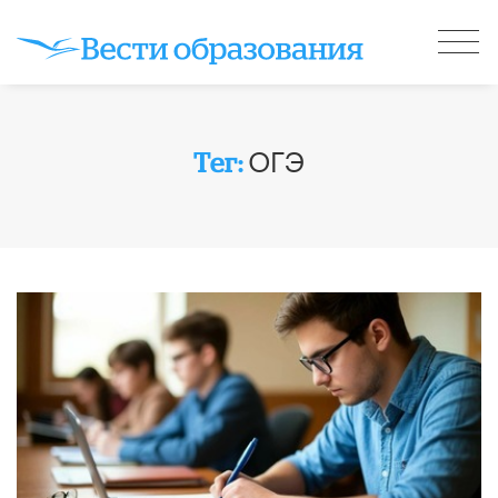
ОГЭ
Тег: