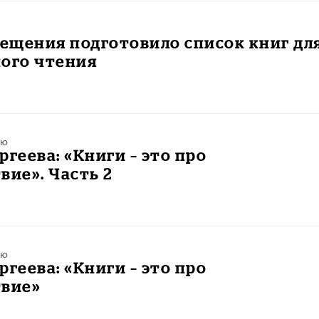
ещения подготовило список книг дл
ного чтения
ью
ргеева: «Книги – это про
вие». Часть 2
ью
ргеева: «Книги – это про
твие»