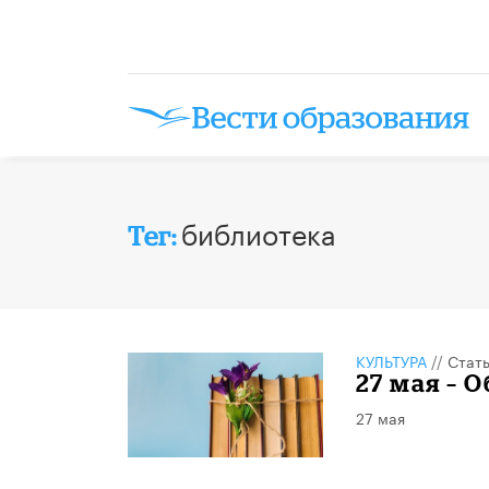
библиотека
Тег:
КУЛЬТУРА
//
Стат
​27 мая –
27 мая