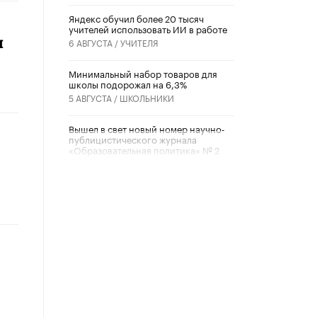
​Яндекс обучил более 20 тысяч
учителей использовать ИИ в работе
я
6 АВГУСТА /
УЧИТЕЛЯ
Минимальный набор товаров для
школы подорожал на 6,3%
5 АВГУСТА /
ШКОЛЬНИКИ
Вышел в свет новый номер научно-
публицистического журнала
«Образовательная политика» № 2
(2026)
3 ИЮЛЯ /
АНОНС
Школьники и студенты Москвы
почтили память героев Великой
Отечественной войны
22 ИЮНЯ /
ГОРОДСКОЕ ОБРАЗОВАНИЕ
«Егор, давай во двор!»
22 ИЮНЯ /
АНОНС
Из закона о регулировании ИИ