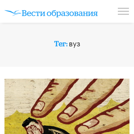
вуз
Тег: