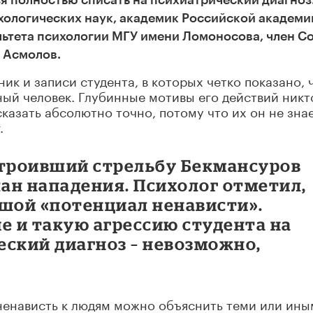
я полностью списать на психиатрический диагноз.
хологических наук, академик Российской академи
льтета психологии МГУ имени Ломоносова, член С
 Асмолов.
ик и записи студента, в которых четко показано, 
ый человек. Глубинные мотивы его действий никт
 сказать абсолютно точно, потому что их он не зна
.
строивший стрельбу Бекмансуров
ан нападения. Психолог отметил,
ьшой «потенциал ненависти».
е и такую агрессию студента на
еский диагноз – невозможно,
о ненависть к людям можно объяснить теми или ин