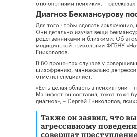
отклонениями психики», – рассказал
Диагноз Бекмансурову по
Для того чтобы сделать заключение,
Они детально изучат вещи Бекмансуро
родственниками и близкими. Об этом
медицинской психологии ФГБНУ «Нау
Ениколопов.
В 80 процентах случаев у совершив
шизофрению, маниакально-депрессив
отметил специалист.
«Есть целая область в психиатрии –
Манифест он составил, текст тоже бу
диагноз», – Сергей Ениколопов, псих
Также он заявил, что в
агрессивному поведению
совершат преступление