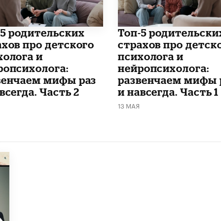
п-5 родительских
​Топ-5 родительски
ахов про детского
страхов про детск
холога и
психолога и
ропсихолога:
нейропсихолога:
венчаем мифы раз
развенчаем мифы 
всегда. Часть 2
и навсегда. Часть 1
13 МАЯ