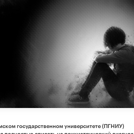
мском государственном университете (ПГНИУ)