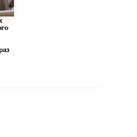
х
ого
раз