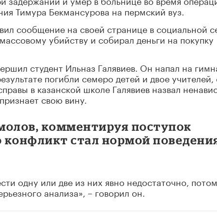
и задержании и умер в больнице во время операци
ения Тимура Бекмансурова на пермский вуз.
вил сообщение на своей странице в социальной с
 массовому убийству и собирал деньги на покупку
вершил студент Ильназ Галявиев. Он напал на гим
 результате погибли семеро детей и двое учителей,
справы в казанской школе Галявиев назвал ненавис
 признает свою вину.
молов, комментируя поступок
о конфликт стал нормой поведени
сти одну или две из них явно недостаточно, потом
ерьезного анализа», – говорил он.