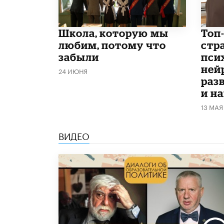
Школа, которую мы
​​То
любим, потому что
стр
забыли
пси
ней
24 ИЮНЯ
раз
и на
13 МАЯ
ВИДЕО