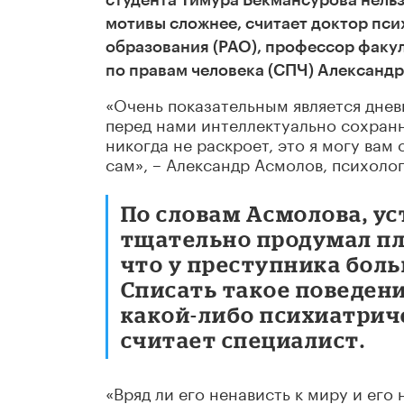
студента Тимура Бекмансурова нельз
мотивы сложнее, считает доктор пси
образования (РАО), профессор факу
по правам человека (СПЧ) Александр
«Очень показательным является дневн
перед нами интеллектуально сохранн
никогда не раскроет, это я могу вам
сам», – Александр Асмолов, психолог
По словам Асмолова, у
тщательно продумал пл
что у преступника бол
Списать такое поведени
какой-либо психиатрич
считает специалист.
«Вряд ли его ненависть к миру и ег