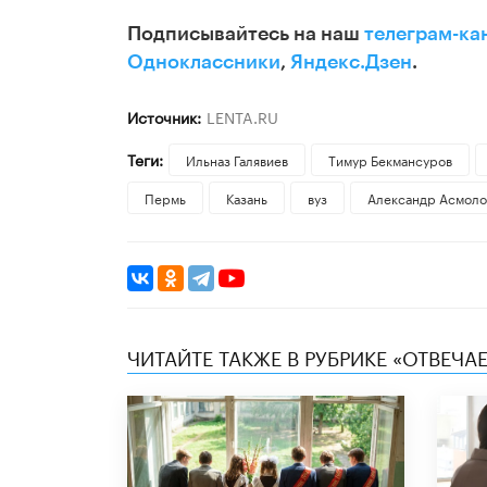
Подписывайтесь на наш
телеграм-ка
Одноклассники
,
Яндекс.Дзен
.
Источник:
LENTA.RU
Теги:
Ильназ Галявиев
Тимур Бекмансуров
Пермь
Казань
вуз
Александр Асмоло
ЧИТАЙТЕ ТАКЖЕ В РУБРИКЕ «ОТВЕЧА