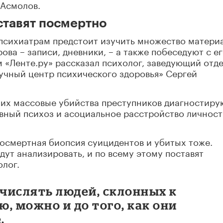
 Асмолов.
ставят посмертно
 психиатрам предстоит изучить множество матери
ва – записи, дневники, – а также побеседуют с е
 «Ленте.ру» рассказал психолог, заведующий отд
чный центр психического здоровья» Сергей
ших массовые убийства преступников диагностиру
ный психоз и асоциальное расстройство личност
 посмертная биопсия суицидентов и убитых тоже.
дут анализировать, и по всему этому поставят
олог.
ычислять людей, склонных к
, можно и до того, как они
.