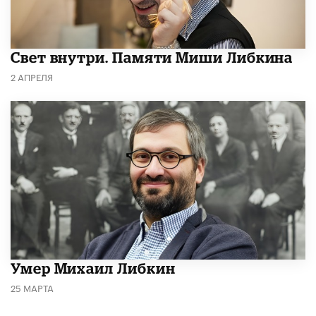
​Свет внутри. Памяти Миши Либкина
2 АПРЕЛЯ
​Умер Михаил Либкин
25 МАРТА