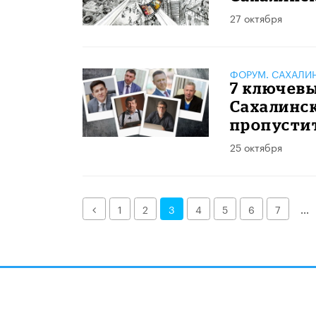
27 октября
ФОРУМ. САХАЛИ
7 ключевы
Сахалинск
пропусти
25 октября
Назад
1
2
3
4
5
6
7
...