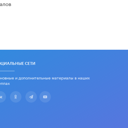
алов
школьные учебники примеры
женщин-инженеров
5 ИЮНЯ /
УЧЕБНИКИ
Уличенный в списывании школьник
вернул себе призовое место на
олимпиаде через суд
5 ИЮНЯ /
ЧТО ПРОИСХОДИТ?
«Евгений Онегин» станет
обязательным для повторения в 10–
11-х классах
ОЦИАЛЬНЫЕ СЕТИ
4 ИЮНЯ /
КАЧЕСТВО ОБРАЗОВАНИЯ
новные и дополнительные материалы в наших
В Общественной палате предложили
уппах
шить школьную форму с учетом
национальных традиций регионов
4 ИЮНЯ /
ШКОЛЬНИКИ
В Госдуме предложили ввести
онлайн-формат для апелляций ЕГЭ
3 ИЮНЯ /
ЕГЭ И ОГЭ
​Яндекс выпустил бесплатный курс