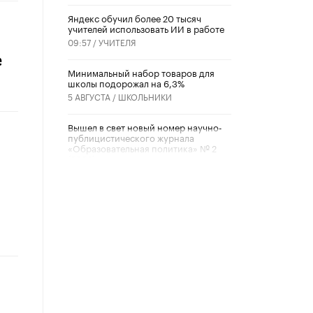
​Яндекс обучил более 20 тысяч
учителей использовать ИИ в работе
ы
09:57 /
УЧИТЕЛЯ
е
Минимальный набор товаров для
школы подорожал на 6,3%
5 АВГУСТА /
ШКОЛЬНИКИ
Вышел в свет новый номер научно-
публицистического журнала
«Образовательная политика» № 2
(2026)
3 ИЮЛЯ /
АНОНС
.
Школьники и студенты Москвы
почтили память героев Великой
Отечественной войны
22 ИЮНЯ /
ГОРОДСКОЕ ОБРАЗОВАНИЕ
«Егор, давай во двор!»
22 ИЮНЯ /
АНОНС
Из закона о регулировании ИИ