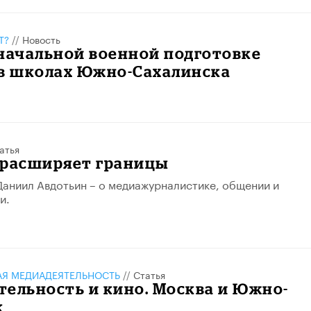
Т?
//
Новость
начальной военной подготовке
 в школах Южно-Сахалинска
атья
 расширяет границы
аниил Авдотьин – о медиажурналистике, общении и
и.
АЯ МЕДИАДЕЯТЕЛЬНОСТЬ
//
Статья
тельность и кино. Москва и Южно-
к