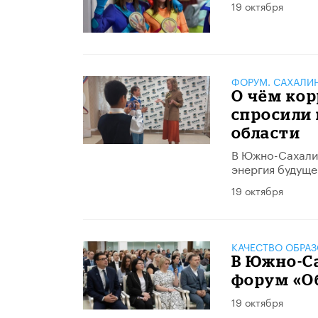
19 октября
ФОРУМ. САХАЛИ
О чём кор
спросили
области
В Южно-Сахали
энергия будуще
19 октября
КАЧЕСТВО ОБРА
​В Южно-С
форум «Об
19 октября