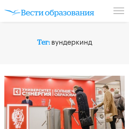
вундеркинд
Тег: