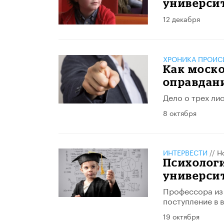
универси
12 декабря
ХРОНИКА ПРОИС
Как моск
оправдан
Дело о трех лис
8 октября
ИНТЕРВЕСТИ
//
Н
Психологи
университ
Профессора из
поступление в 
19 октября