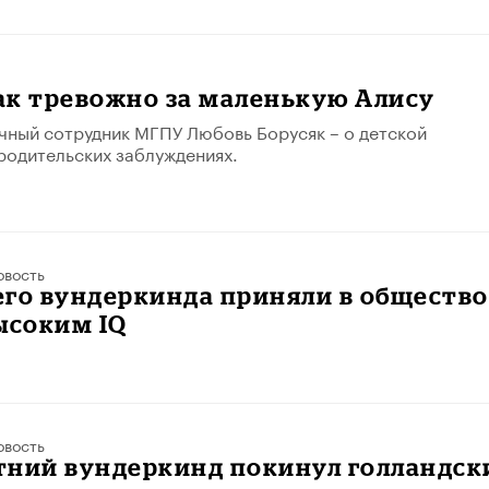
ак тревожно за маленькую Алису
чный сотрудник МГПУ Любовь Борусяк – о детской
родительских заблуждениях.
овость
го вундеркинда приняли в общество
ысоким IQ
овость
тний вундеркинд покинул голландск