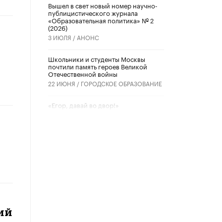
Вышел в свет новый номер научно-
публицистического журнала
«Образовательная политика» № 2
(2026)
3 ИЮЛЯ /
АНОНС
Школьники и студенты Москвы
почтили память героев Великой
Отечественной войны
22 ИЮНЯ /
ГОРОДСКОЕ ОБРАЗОВАНИЕ
«Егор, давай во двор!»
22 ИЮНЯ /
АНОНС
Из закона о регулировании ИИ
убрали запрет на иностранные
нейросети
22 ИЮНЯ /
BIG DATA
Рособрнадзор предупредил о трех
схемах мошенничества в период
сдачи ЕГЭ
19 ИЮНЯ /
ЕГЭ И ОГЭ
ий