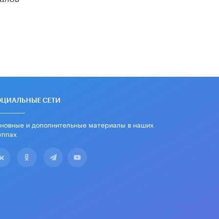
русскому
8 ИЮНЯ /
ЕГЭ И ОГЭ
Школа «СКОЛКА» и Госкорпорация
«Росатом» подписали соглашение о
сотрудничестве
8 ИЮНЯ /
ОБРАЗОВАТЕЛЬНАЯ
ПОЛИТИКА
Депутаты призвали не отклонять
дипломы только из-за не
ОЦИАЛЬНЫЕ СЕТИ
пройденного антиплагиата
5 ИЮНЯ /
ЧТО ПРОИСХОДИТ?
новные и дополнительные материалы в наших
уппах
Минпросвещения просят добавить в
школьные учебники примеры
женщин-инженеров
5 ИЮНЯ /
УЧЕБНИКИ
Уличенный в списывании школьник
вернул себе призовое место на
олимпиаде через суд
5 ИЮНЯ /
ЧТО ПРОИСХОДИТ?