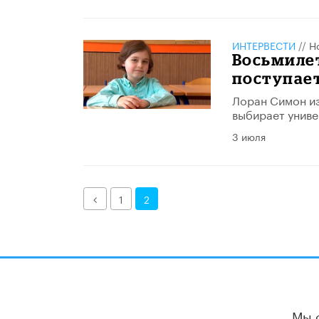
ИНТЕРВЕСТИ
//
Н
​Восьмиле
поступает
Лоран Симон из
выбирает униве
3 июля
Назад
1
2
Мы 