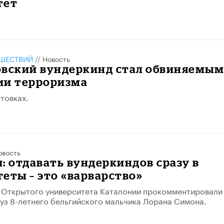
тет
ШЕСТВИЙ
//
Новость
овский вундеркинд стал обвиняемым
ии терроризма
товках.
овость
: отдавать вундеркиндов сразу в
еты – это «варварство»
 Открытого университета Каталонии прокомментировали
вуз 8-летнего бельгийского мальчика Лорана Симона.