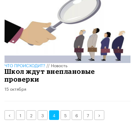
ЧТО ПРОИСХОДИТ?
//
Новость
Школ ждут внеплановые
проверки
15 октября
Назад
Далее
1
2
3
4
5
6
7