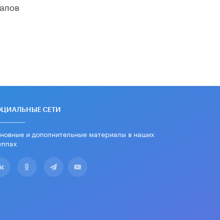
алов
дипломы только из-за не
пройденного антиплагиата
5 ИЮНЯ /
ЧТО ПРОИСХОДИТ?
Минпросвещения просят добавить в
школьные учебники примеры
женщин-инженеров
5 ИЮНЯ /
УЧЕБНИКИ
Уличенный в списывании школьник
вернул себе призовое место на
олимпиаде через суд
ОЦИАЛЬНЫЕ СЕТИ
5 ИЮНЯ /
ЧТО ПРОИСХОДИТ?
новные и дополнительные материалы в наших
«Евгений Онегин» станет
обязательным для повторения в 10–
уппах
11-х классах
4 ИЮНЯ /
КАЧЕСТВО ОБРАЗОВАНИЯ
В Общественной палате предложили
шить школьную форму с учетом
национальных традиций регионов
4 ИЮНЯ /
ШКОЛЬНИКИ