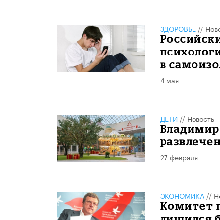
ЗДОРОВЬЕ
//
Нов
Российск
психолог
в самоиз
4 мая
ДЕТИ
//
Новость
Владимир
развлечен
27 февраля
ЭКОНОМИКА
//
Н
Комитет 
лишился 