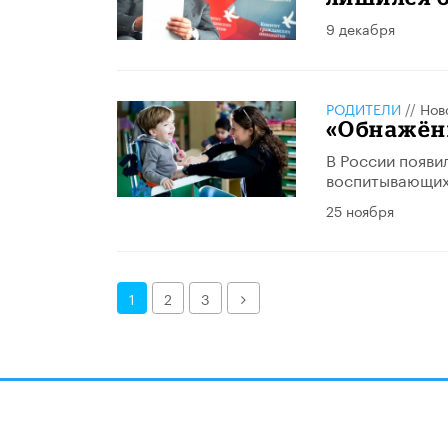
9 декабря
РОДИТЕЛИ
//
Нов
«Обнажён
В России появи
воспитывающих 
25 ноября
Далее
1
2
3