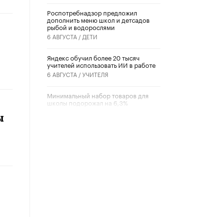
Роспотребнадзор предложил
дополнить меню школ и детсадов
рыбой и водорослями
6 АВГУСТА /
ДЕТИ
​Яндекс обучил более 20 тысяч
учителей использовать ИИ в работе
6 АВГУСТА /
УЧИТЕЛЯ
Минимальный набор товаров для
школы подорожал на 6,3%
5 АВГУСТА /
ШКОЛЬНИКИ
ы
Вышел в свет новый номер научно-
публицистического журнала
«Образовательная политика» № 2
(2026)
3 ИЮЛЯ /
АНОНС
Школьники и студенты Москвы
почтили память героев Великой
Отечественной войны
22 ИЮНЯ /
ГОРОДСКОЕ ОБРАЗОВАНИЕ