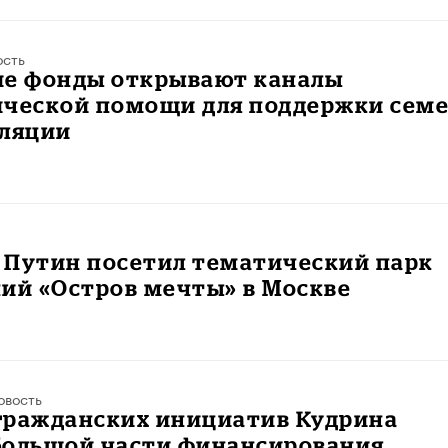
ость
ие фонды открывают каналы
ической помощи для поддержки сем
оляции
 Путин посетил тематический парк
ий «Остров мечты» в Москве
овость
гражданских инициатив Кудрина
большой части финансирования