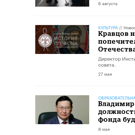
6 августа
КУЛЬТУРА
//
Ново
Кравцов 
попечител
Отечеств
Директор Инсти
совета.
27 мая
ОБРАЗОВАТЕЛЬН
Владимир 
должност
фонда бу
8 мая