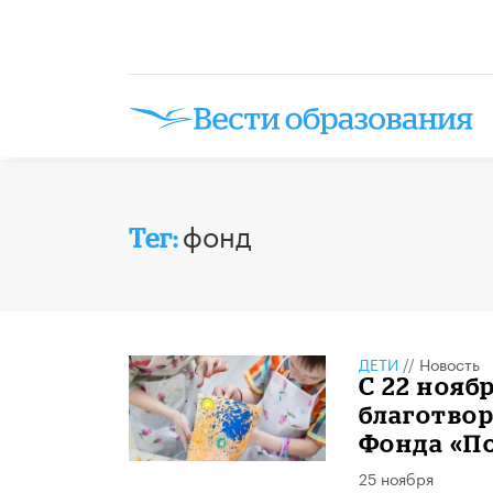
фонд
Тег:
ДЕТИ
//
Новость
С 22 нояб
благотво
Фонда «П
25 ноября