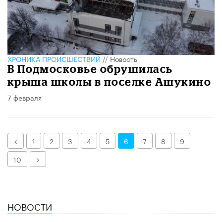
ХРОНИКА ПРОИСШЕСТВИЙ
//
Новость
В Подмосковье обрушилась
крыша школы в поселке Ашукино
7 февраля
Назад
1
2
3
4
5
6
7
8
9
Далее
10
НОВОСТИ