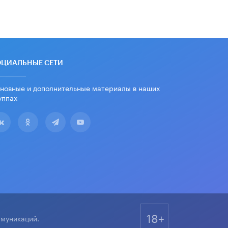
школьные учебники примеры
женщин-инженеров
5 ИЮНЯ /
УЧЕБНИКИ
Уличенный в списывании школьник
вернул себе призовое место на
олимпиаде через суд
ОЦИАЛЬНЫЕ СЕТИ
5 ИЮНЯ /
ЧТО ПРОИСХОДИТ?
новные и дополнительные материалы в наших
«Евгений Онегин» станет
уппах
обязательным для повторения в 10–
11-х классах
4 ИЮНЯ /
КАЧЕСТВО ОБРАЗОВАНИЯ
В Общественной палате предложили
шить школьную форму с учетом
национальных традиций регионов
4 ИЮНЯ /
ШКОЛЬНИКИ
В Госдуме предложили ввести
онлайн-формат для апелляций ЕГЭ
3 ИЮНЯ /
ЕГЭ И ОГЭ
18+
ммуникаций.
​Яндекс выпустил бесплатный курс