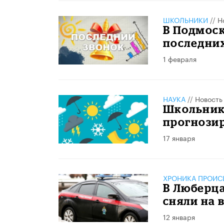
ШКОЛЬНИКИ
//
Н
В Подмос
последних
1 февраля
НАУКА
//
Новость
Школьник
прогнози
17 января
ХРОНИКА ПРОИС
В Люберца
сняли на 
12 января