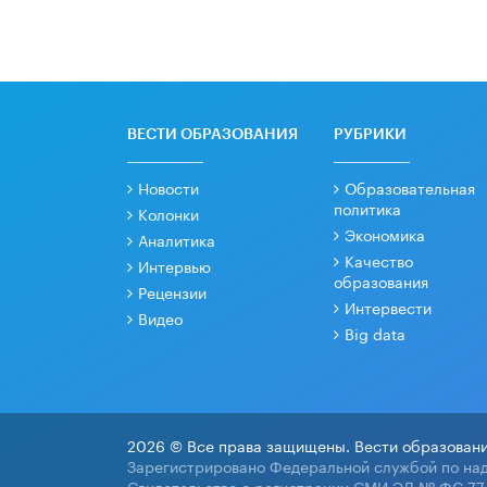
ВЕСТИ ОБРАЗОВАНИЯ
РУБРИКИ
Новости
Образовательная
политика
Колонки
Экономика
Аналитика
Качество
Интервью
образования
Рецензии
Интервести
Видео
Big data
2026 © Все права защищены. Вести образовани
Зарегистрировано Федеральной службой по над
Свидетельство о регистрации СМИ ЭЛ № ФС 77-