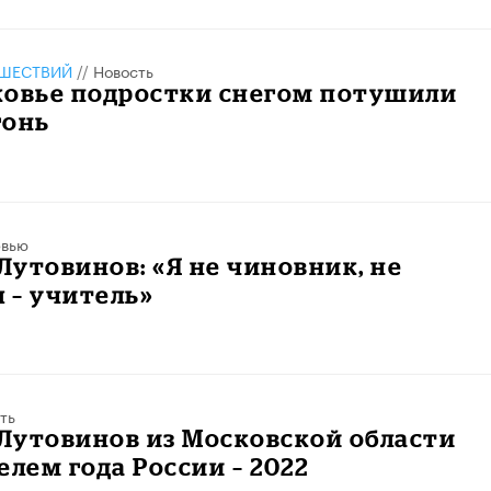
ШЕСТВИЙ
//
Новость
ковье подростки снегом потушили
гонь
рвью
утовинов: «Я не чиновник, не
я – учитель»
ть
Лутовинов из Московской области
елем года России – 2022