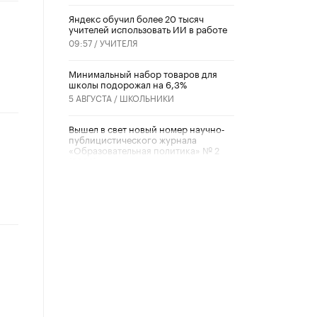
​Яндекс обучил более 20 тысяч
учителей использовать ИИ в работе
09:57 /
УЧИТЕЛЯ
Минимальный набор товаров для
школы подорожал на 6,3%
5 АВГУСТА /
ШКОЛЬНИКИ
Вышел в свет новый номер научно-
публицистического журнала
«Образовательная политика» № 2
(2026)
3 ИЮЛЯ /
АНОНС
Школьники и студенты Москвы
почтили память героев Великой
Отечественной войны
22 ИЮНЯ /
ГОРОДСКОЕ ОБРАЗОВАНИЕ
«Егор, давай во двор!»
22 ИЮНЯ /
АНОНС
Из закона о регулировании ИИ