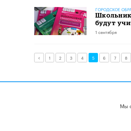
ГОРОДСКОЕ ОБР
Школьнико
будут учи
1 сентября
Назад
1
2
3
4
5
6
7
8
Мы 