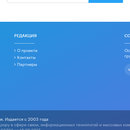
РЕДАКЦИЯ
С
О проекте
Ос
гр
Контакты
Партнеры
я. Издается с 2003 года
зору в сфере связи, информационных технологий и массовых ко
69792 от 18.05.2017