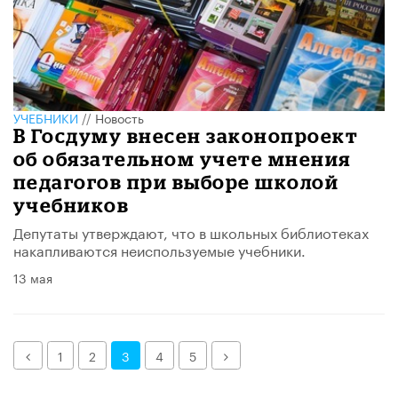
УЧЕБНИКИ
//
Новость
В Госдуму внесен законопроект
об обязательном учете мнения
педагогов при выборе школой
учебников
Депутаты утверждают, что в школьных библиотеках
накапливаются неиспользуемые учебники.
13 мая
Назад
Далее
1
2
3
4
5