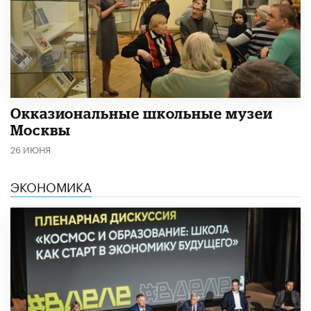
​Окказиональные школьные музеи
Москвы
26 ИЮНЯ
ЭКОНОМИКА