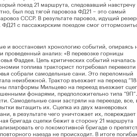
Скорый поезд 21 маршрута, следовавший навстречу
тно, был под тягой паровоза ФД21 – это самый
ровоз СССР. В результате паровоз, идущий резер
н. ФД21 с пассажирским поездом смог оттормозитьс
ые и восстановил хронологию событий, опираясь 
 и проведенный анализ: «В перевозке горницы
новья Фаддея. Цепь критических событий началась 
кономии топлива тракторист потребовал перевезти
новья собрали самодельные сани. Это переломный
тала неизбежной. Трактор въезжает на переезд “18
оны платформы Мильцево на переезд въезжает сце
гашенными фонарями, предположительно типа “9П”
ти. Самодельные сани застряли на переезде, все, 
ытки вытащить их. Сцепка из двух маневровых
ани, в результате чего уничтожает их, повреждает
вная бригада сцепки бежит в сторону 21 маршрута
нализировать его локомотивной бригаде о препятс
 повторного наезда не происходит. В итоге погиба