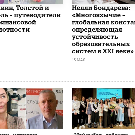
шкин, Толстой и
​Нелли Бондарева:
оль – путеводители
«Многоязычие –
финансовой
глобальная конста
мотности
определяющая
устойчивость
образовательных
систем в XXI веке»
15 МАЯ
нок – источник
«Мой выбор – работать