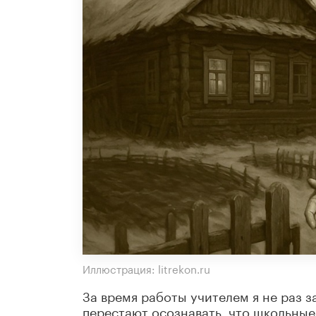
Иллюстрация: litrekon.ru
За время работы учителем я не раз з
перестают осознавать, что школьны