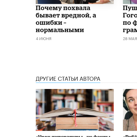
​Почему похвала
​Пу
бывает вредной, а
Гог
ошибки –
по 
нормальными
гра
4 ИЮНЯ
28 МАЯ
ДРУГИЕ СТАТЬИ АВТОРА
«Урок литературы – не факты,
«Ребё