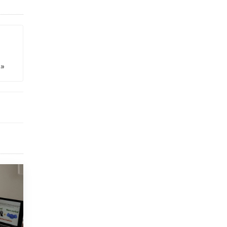
В Госдуме предложили запустить
программу «Выпускной кешбэк» для
тех, кто сдал ЕГЭ и ОГЭ
29 МАЯ /
ЕГЭ И ОГЭ
ь»