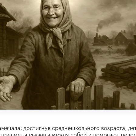
амечала: достигнув среднешкольного возраста, де
е предметы связаны между собой и помогают цело