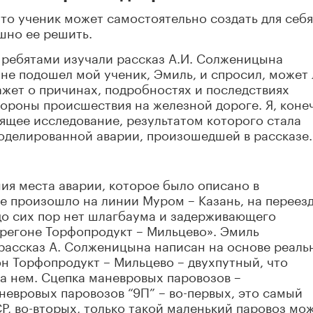
что ученик может самостоятельно создать для себя
шно ее решить.
с ребятами изучали рассказ А.И. Солженицына
мне подошел мой ученик, Эмиль, и спросил, может 
ажет о причинах, подробностях и последствиях
стороны происшествия на железной дороге. Я, коне
оящее исследование, результатом которого стала
оделированной аварии, произошедшей в рассказе.
ия места аварии, которое было описано в
 произошло на линии Муром – Казань, на переезд
 до сих пор нет шлагбаума и задерживающего
ерегоне Торфопродукт – Мильцево». Эмиль
рассказ А. Солженицына написан на основе реаль
он Торфопродукт – Мильцево – двухпутный, что
а нем. Сцепка маневровых паровозов –
невровых паровозов “9П” – во-первых, это самый
, во-вторых, только такой маленький паровоз мо