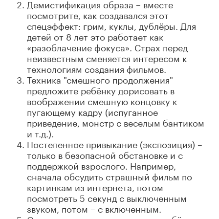
Демистификация образа – вместе
посмотрите, как создавался этот
спецэффект: грим, куклы, дублёры. Для
детей от 8 лет это работает как
«разоблачение фокуса». Страх перед
неизвестным сменяется интересом к
технологиям создания фильмов.
Техника "смешного продолжения"
предложите ребёнку дорисовать в
воображении смешную концовку к
пугающему кадру (испуганное
приведение, монстр с веселым бантиком
и т.д.).
Постепенное привыкание (экспозиция) –
только в безопасной обстановке и с
поддержкой взрослого. Например,
сначала обсудить страшный фильм по
картинкам из интернета, потом
посмотреть 5 секунд с выключенным
звуком, потом – с включенным.
Создание нового опыта – если ребёнок