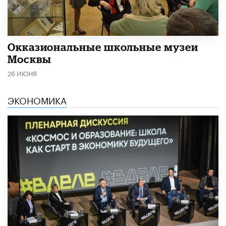
​Окказиональные школьные музеи
Москвы
26 ИЮНЯ
ЭКОНОМИКА