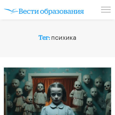
психика
Тег: