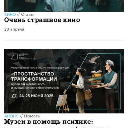
КИНО
//
Статья
Очень страшное кино
28 апреля
АНОНС
//
Новость
Музеи в помощь психике: