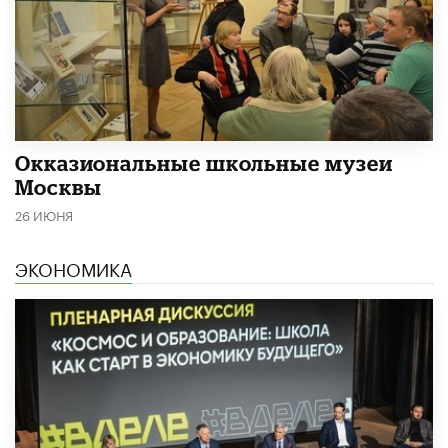
​Окказиональные школьные музеи
Москвы
26 ИЮНЯ
ЭКОНОМИКА