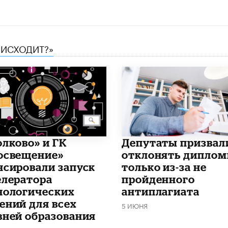
ОИСХОДИТ?»
олково» и ГК
Депутаты призвал
освещение»
отклонять дипло
нсировали запуск
только из-за не
елератора
пройденного
нологических
антиплагиата
ений для всех
5 ИЮНЯ
вней образования