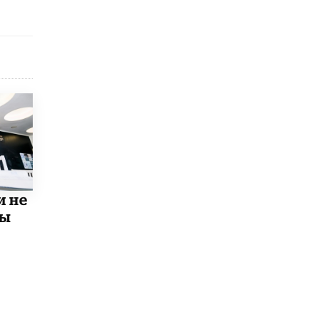
Рособрнадзор ответил на жалобы
школьников на ошибки в ЕГЭ по
русскому
8 ИЮНЯ /
ЕГЭ И ОГЭ
Школа «СКОЛКА» и Госкорпорация
«Росатом» подписали соглашение о
сотрудничестве
8 ИЮНЯ /
ОБРАЗОВАТЕЛЬНАЯ ПОЛИТИКА
Депутаты призвали не отклонять
дипломы только из-за не пройденного
антиплагиата
5 ИЮНЯ /
ЧТО ПРОИСХОДИТ?
и не
мы
Минпросвещения просят добавить в
школьные учебники примеры женщин-
инженеров
5 ИЮНЯ /
УЧЕБНИКИ
Уличенный в списывании школьник
вернул себе призовое место на
олимпиаде через суд