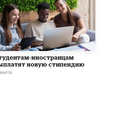
тудентам-иностранцам
ыплатят новую стипендию
 МАРТА