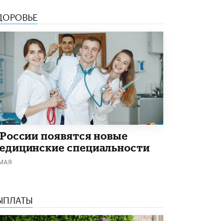
Академик РАН предупредил, что
ДОРОВЬЕ
ChatGPT отучит школьников думать
1 ИЮНЯ /
ШКОЛЬНИКИ
 России появятся новые
едицинские специальности
 МАЯ
ЫПЛАТЫ