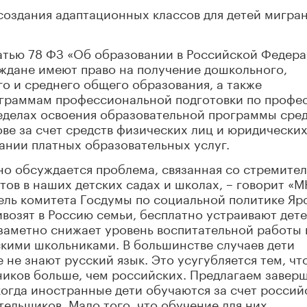
создания адаптационных классов для детей мигра
атью 78 ФЗ «Об образовании в Российской Федера
ждане имеют право на получение дошкольного,
о и среднего общего образования, а также
ограммам профессиональной подготовки по профе
еделах освоения образовательной программы сре
ве за счет средств физических лиц и юридических
зании платных образовательных услуг.
но обсуждается проблема, связанная со стремите
ов в наших детских садах и школах, – говорит «М
ель комитета Госдумы по социальной политике Яр
возят в Россию семьи, бесплатно устраивают дете
заметно снижает уровень воспитательной работы 
кими школьниками. В большинстве случаев дети
не знают русский язык. Это усугубляется тем, чт
ников больше, чем российских. Предлагаем завер
когда иностранные дети обучаются за счет россий
тельщиков. Мало того, что обучение для них