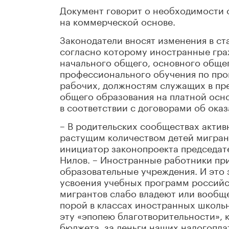
Документ говорит о необходимости 
на коммерческой основе.
Законодатели вносят изменения в ст
согласно которому иностранные гра
начального общего, основного общег
профессионального обучения по пр
рабочих, должностям служащих в пр
общего образования на платной осно
в соответствии с договорами об ока
– В родительских сообществах актив
растущим количеством детей мигрант
инициатор законопроекта председат
Нилов. – Иностранные работники при
образовательные учреждения. И это 
усвоения учебных программ российс
мигрантов слабо владеют или вообще 
порой в классах иностранных школь
эту «эпопею благотворительности», 
бюджета, за деньги наших налогопла