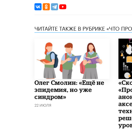
ЧИТАЙТЕ ТАКЖЕ В РУБРИКЕ «ЧТО ПР
​Олег Смолин: «Ещё не
«Ск
эпидемия, но уже
«Пр
синдром»
ано
акс
22 ИЮЛЯ
тех
реш
уро