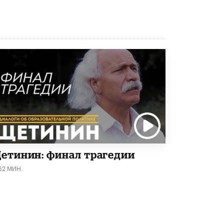
5 ИЮНЯ /
ЧТО ПРОИСХОДИТ?
«Евгений Онегин» станет обязательным
для повторения в 10–11-х классах
4 ИЮНЯ /
КАЧЕСТВО ОБРАЗОВАНИЯ
В Общественной палате предложили
шить школьную форму с учетом
национальных традиций регионов
4 ИЮНЯ /
ШКОЛЬНИКИ
В Госдуме предложили ввести онлайн-
формат для апелляций ЕГЭ
3 ИЮНЯ /
ЕГЭ И ОГЭ
​Яндекс выпустил бесплатный курс по
етинин: финал трагедии
защите от ИИ-мошенничества
2 ИЮНЯ /
BIG DATA
62 МИН.
В России начнут применять новые
подходы к разрешению конфликтов в
школах
2 ИЮНЯ /
ПОДРОСТКИ