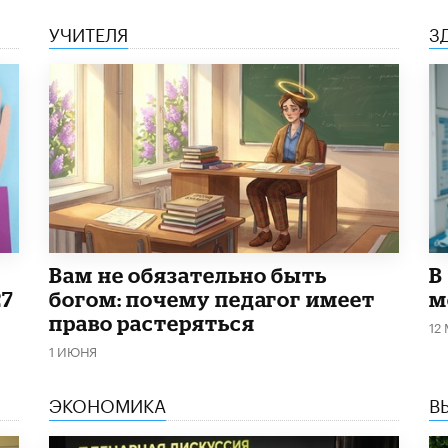
УЧИТЕЛЯ
З
​Вам не обязательно быть
В
27
богом: почему педагог имеет
м
право растеряться
12
1 ИЮНЯ
ЭКОНОМИКА
В