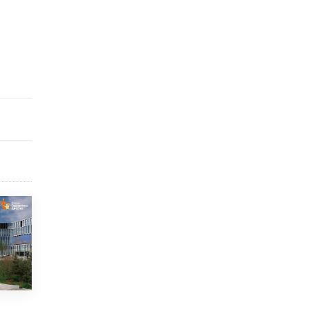
исторические объекты
11 ИЮНЯ /
ГОРОДСКОЕ ОБРАЗОВАНИЕ
​Почти 50 новых объектов образования
открыли в этом учебном году в Москве
10 ИЮНЯ /
ГОРОДСКОЕ ОБРАЗОВАНИЕ
Госдума приняла закон о детских SIM-
картах
10 ИЮНЯ /
ДЕТИ
Глава СПЧ предложил вернуть в школы
устные переходные экзамены
9 ИЮНЯ /
КАЧЕСТВО ОБРАЗОВАНИЯ
​Объединяя дошкольный мир
8 ИЮНЯ /
АНОНС
«Сколково» и ГК «Просвещение»
анонсировали запуск акселератора
технологических решений для всех
уровней образования
8 ИЮНЯ /
ЧТО ПРОИСХОДИТ?