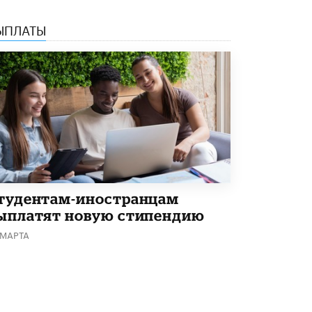
Академик РАН предупредил, что
ChatGPT отучит школьников думать
ЫПЛАТЫ
1 ИЮНЯ /
ШКОЛЬНИКИ
тудентам-иностранцам
ыплатят новую стипендию
 МАРТА