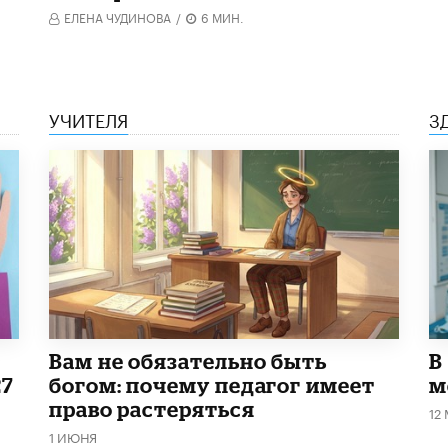
ЕЛЕНА ЧУДИНОВА
/
6 МИН.
УЧИТЕЛЯ
З
​Вам не обязательно быть
В
27
богом: почему педагог имеет
м
право растеряться
12
1 ИЮНЯ