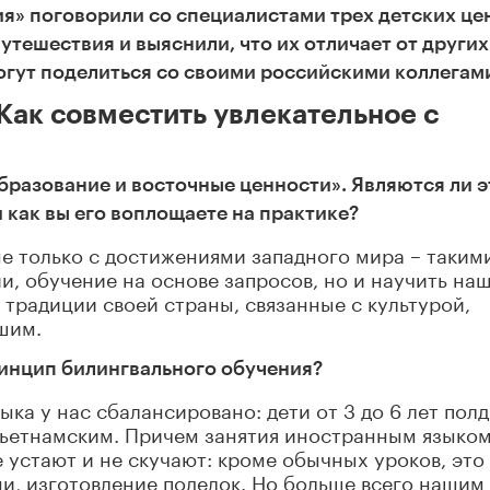
я» поговорили со специалистами трех детских це
утешествия и выяснили, что их отличает от других
огут поделиться со своими российскими коллегам
 Как совместить увлекательное с
образование и восточные ценности». Являются ли э
 как вы его воплощаете на практике?
е только с достижениями западного мира – такими
и, обучение на основе запросов, но и научить на
традиции своей страны, связанные с культурой,
шим.
ринцип билингвального обучения?
ыка у нас сбалансировано: дети от 3 до 6 лет пол
 вьетнамским. Причем занятия иностранным языко
 устают и не скучают: кроме обычных уроков, это
ни, изготовление поделок. Но больше всего нашим