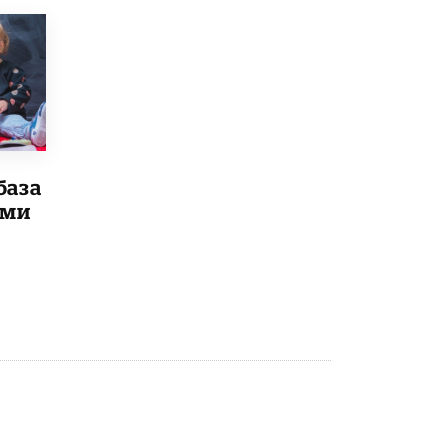
база
ыми