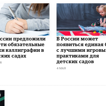
оссии предложили
В России может
сти обязательные
появиться единая 
ки каллиграфии в
с лучшими игров
ских садах
практиками для
детских садов
Я
4 МАЯ