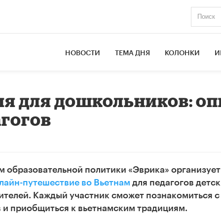
НОВОСТИ
ТЕМА ДНЯ
КОЛОНКИ
И
я для дошкольников: о
агогов
м образовательной политики «Эврика» организует
лайн-путешествие во Вьетнам
для педагогов детс
дителей. Каждый участник сможет познакомиться с
в и приобщиться к вьетнамским традициям.