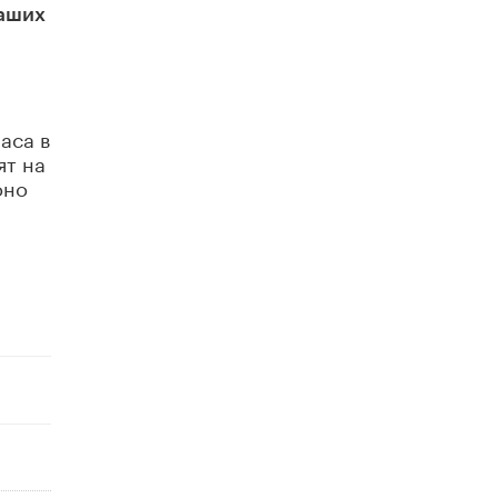
Кто будет оценивать поведение
ваших
школьников
29 МАЯ /
ШКОЛЬНИКИ
аса в
ят на
оно