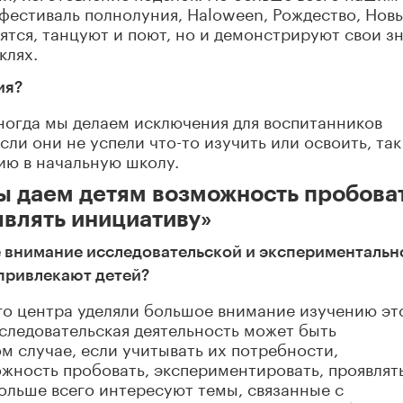
 фестиваль полнолуния, Haloween, Рождество, Нов
елятся, танцуют и поют, но и демонстрируют свои з
клях.
ия?
иногда мы делаем исключения для воспитанников
сли они не успели что-то изучить или освоить, так
ию в начальную школу.
ы даем детям возможность пробоват
являть инициативу»
е внимание исследовательской и экспериментальн
 привлекают детей?
его центра уделяли большое внимание изучению эт
сследовательская деятельность может быть
м случае, если учитывать их потребности,
ожность пробовать, экспериментировать, проявлят
больше всего интересуют темы, связанные с