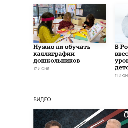
Нужно ли обучать
В Р
каллиграфии
вве
дошкольников
уро
дет
17 ИЮНЯ
11 ИЮН
ВИДЕО