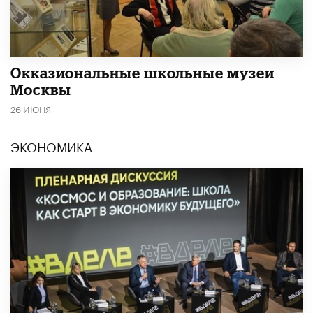
​Окказиональные школьные музеи
Москвы
26 ИЮНЯ
ЭКОНОМИКА