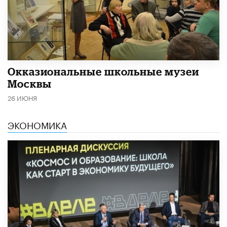
​Окказиональные школьные музеи
Москвы
26 ИЮНЯ
ЭКОНОМИКА