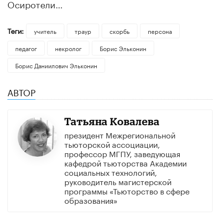
Осиротели…
Теги:
учитель
траур
скорбь
персона
педагог
некролог
Борис Эльконин
Борис Даниилович Эльконин
АВТОР
Татьяна Ковалева
президент Межрегиональной
тьюторской ассоциации,
профессор МГПУ, заведующая
кафедрой тьюторства Академии
социальных технологий,
руководитель магистерской
программы «Тьюторство в сфере
образования»