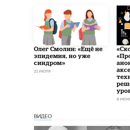
​Олег Смолин: «Ещё не
«Ск
эпидемия, но уже
«Пр
синдром»
ано
акс
22 ИЮЛЯ
тех
реш
уро
8 ИЮН
ВИДЕО