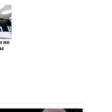
Академик РАН предупредил, что
ChatGPT отучит школьников думать
1 ИЮНЯ /
ШКОЛЬНИКИ
и не
мы