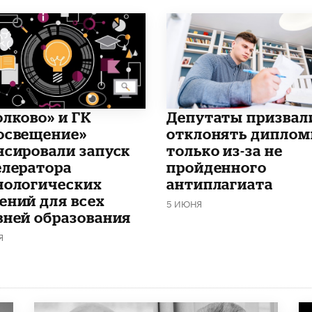
олково» и ГК
Депутаты призвал
освещение»
отклонять дипло
нсировали запуск
только из-за не
елератора
пройденного
нологических
антиплагиата
ений для всех
5 ИЮНЯ
вней образования
Я