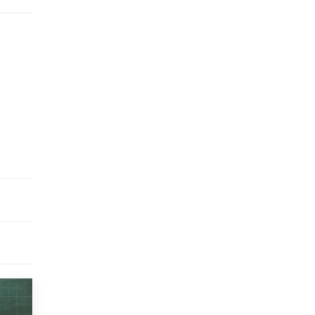
исторические объекты
11 ИЮНЯ /
ГОРОДСКОЕ ОБРАЗОВАНИЕ
​Почти 50 новых объектов образования
открыли в этом учебном году в Москве
10 ИЮНЯ /
ГОРОДСКОЕ ОБРАЗОВАНИЕ
Госдума приняла закон о детских SIM-
картах
10 ИЮНЯ /
ДЕТИ
Глава СПЧ предложил вернуть в школы
устные переходные экзамены
9 ИЮНЯ /
КАЧЕСТВО ОБРАЗОВАНИЯ
​Объединяя дошкольный мир
8 ИЮНЯ /
АНОНС
«Сколково» и ГК «Просвещение»
анонсировали запуск акселератора
технологических решений для всех
уровней образования
8 ИЮНЯ /
ЧТО ПРОИСХОДИТ?