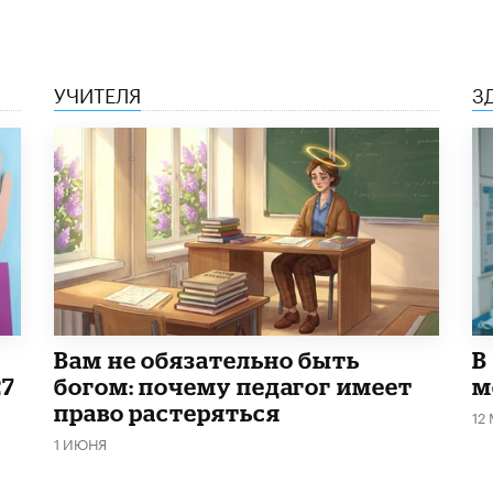
УЧИТЕЛЯ
З
​Вам не обязательно быть
В
27
богом: почему педагог имеет
м
право растеряться
12
1 ИЮНЯ