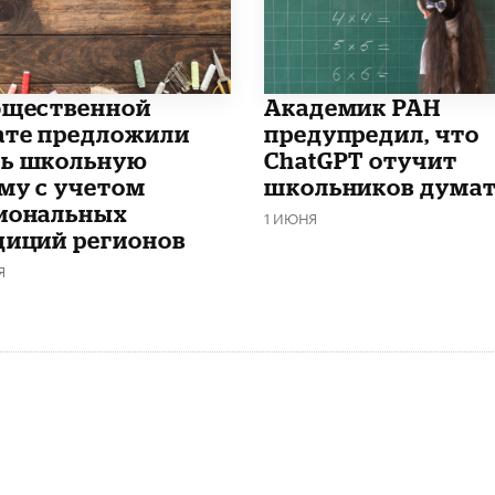
бщественной
Академик РАН
ате предложили
предупредил, что
ь школьную
ChatGPT отучит
му с учетом
школьников дума
иональных
1 ИЮНЯ
диций регионов
Я