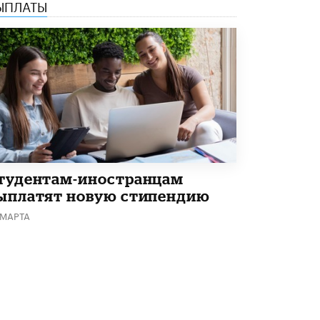
ЫПЛАТЫ
Академик РАН предупредил, что
ChatGPT отучит школьников думать
1 ИЮНЯ /
ШКОЛЬНИКИ
тудентам-иностранцам
ыплатят новую стипендию
 МАРТА