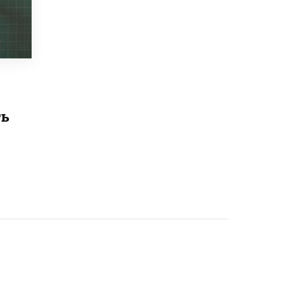
Рособрнадзор ответил на жалобы
школьников на ошибки в ЕГЭ по
русскому
8 ИЮНЯ /
ЕГЭ И ОГЭ
Школа «СКОЛКА» и Госкорпорация
«Росатом» подписали соглашение о
сотрудничестве
ть
8 ИЮНЯ /
ОБРАЗОВАТЕЛЬНАЯ ПОЛИТИКА
Депутаты призвали не отклонять
дипломы только из-за не пройденного
антиплагиата
5 ИЮНЯ /
ЧТО ПРОИСХОДИТ?
Минпросвещения просят добавить в
школьные учебники примеры женщин-
инженеров
5 ИЮНЯ /
УЧЕБНИКИ
Уличенный в списывании школьник
вернул себе призовое место на
олимпиаде через суд