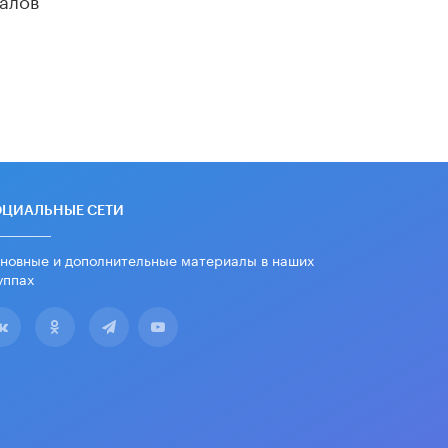
«Егор, давай во двор!»
22 ИЮНЯ /
АНОНС
Из закона о регулировании ИИ
убрали запрет на иностранные
нейросети
22 ИЮНЯ /
BIG DATA
Рособрнадзор предупредил о трех
схемах мошенничества в период
сдачи ЕГЭ
ОЦИАЛЬНЫЕ СЕТИ
19 ИЮНЯ /
ЕГЭ И ОГЭ
новные и дополнительные материалы в наших
​Яндекс выпустил отчёт об
уппах
устойчивом развитии за 2025 год
17 ИЮНЯ /
АНАЛИТИКА
Московский выпускной на ВДНХ
соберет более 60 артистов
17 ИЮНЯ /
ГОРОДСКОЕ ОБРАЗОВАНИЕ
Названы лучшие российские вузы в
2026 году по версии RAEX