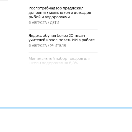
Роспотребнадзор предложил
дополнить меню школ и детсадов
рыбой и водорослями
6 АВГУСТА /
ДЕТИ
​Яндекс обучил более 20 тысяч
учителей использовать ИИ в работе
6 АВГУСТА /
УЧИТЕЛЯ
Минимальный набор товаров для
школы подорожал на 6,3%
5 АВГУСТА /
ШКОЛЬНИКИ
Вышел в свет новый номер научно-
публицистического журнала
«Образовательная политика» № 2
(2026)
3 ИЮЛЯ /
АНОНС
Школьники и студенты Москвы
почтили память героев Великой
Отечественной войны
22 ИЮНЯ /
ГОРОДСКОЕ ОБРАЗОВАНИЕ
алов