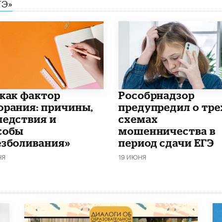
ГЭ»
 как фактор
Рособрнадзор
орания: причины,
предупредил о тре
ледствия и
схемах
собы
мошенничества в
езболивания»
период сдачи ЕГЭ
НЯ
19 ИЮНЯ