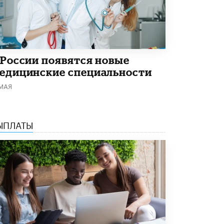
Академик РАН предупредил, что
ChatGPT отучит школьников думать
1 ИЮНЯ /
ШКОЛЬНИКИ
 России появятся новые
едицинские специальности
 МАЯ
ЫПЛАТЫ