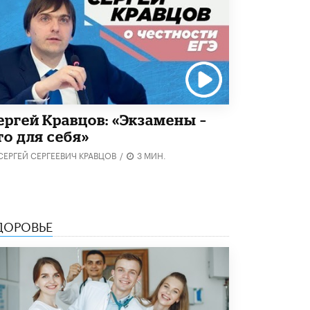
5 ИЮНЯ /
ЧТО ПРОИСХОДИТ?
«Евгений Онегин» станет обязательным
для повторения в 10–11-х классах
4 ИЮНЯ /
КАЧЕСТВО ОБРАЗОВАНИЯ
В Общественной палате предложили
шить школьную форму с учетом
национальных традиций регионов
ергей Кравцов: «Экзамены –
4 ИЮНЯ /
ШКОЛЬНИКИ
то для себя»
В Госдуме предложили ввести онлайн-
СЕРГЕЙ СЕРГЕЕВИЧ КРАВЦОВ
/
3 МИН.
формат для апелляций ЕГЭ
3 ИЮНЯ /
ЕГЭ И ОГЭ
​Яндекс выпустил бесплатный курс по
защите от ИИ-мошенничества
ДОРОВЬЕ
2 ИЮНЯ /
BIG DATA
В России начнут применять новые
подходы к разрешению конфликтов в
школах
2 ИЮНЯ /
ПОДРОСТКИ