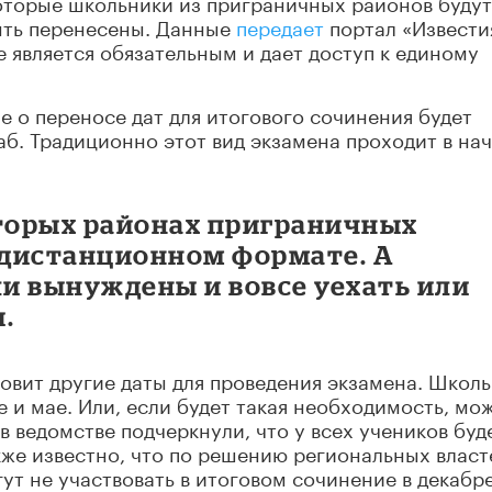
которые школьники из приграничных районов будут
быть перенесены. Данные
передает
портал «Извести
 является обязательным и дает доступ к единому
е о переносе дат для итогового сочинения будет
б. Традиционно этот вид экзамена пр
оходит в на
оторых районах приграничных
в дистанционном формате. А
и вынуждены и вовсе уехать или
.
овит другие даты для проведения экзамена. Школ
 и мае. Или, если будет такая необходимость, мо
 в ведомстве подчеркнули, что у всех учеников буд
кже известно, что по решению региональных власт
ут не участвовать в итоговом сочинение в декабр