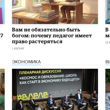
​Вам не обязательно быть
В
27
богом: почему педагог имеет
м
право растеряться
12
1 ИЮНЯ
ЭКОНОМИКА
В