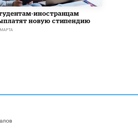
тудентам-иностранцам
ыплатят новую стипендию
 МАРТА
алов