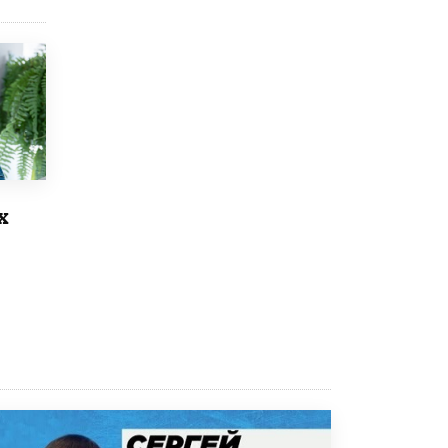
Рособрнадзор ответил на жалобы
школьников на ошибки в ЕГЭ по
русскому
8 ИЮНЯ /
ЕГЭ И ОГЭ
Школа «СКОЛКА» и Госкорпорация
«Росатом» подписали соглашение о
сотрудничестве
8 ИЮНЯ /
ОБРАЗОВАТЕЛЬНАЯ ПОЛИТИКА
х
Депутаты призвали не отклонять
дипломы только из-за не пройденного
антиплагиата
5 ИЮНЯ /
ЧТО ПРОИСХОДИТ?
Минпросвещения просят добавить в
школьные учебники примеры женщин-
инженеров
5 ИЮНЯ /
УЧЕБНИКИ
Уличенный в списывании школьник
вернул себе призовое место на
олимпиаде через суд