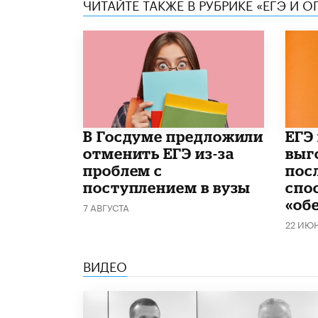
ЧИТАЙТЕ ТАКЖЕ В РУБРИКЕ «ЕГЭ И О
В Госдуме предложили
​ЕГЭ
отменить ЕГЭ из-за
выг
проблем с
пос
поступлением в вузы
спо
«об
7 АВГУСТА
22 ИЮ
ВИДЕО