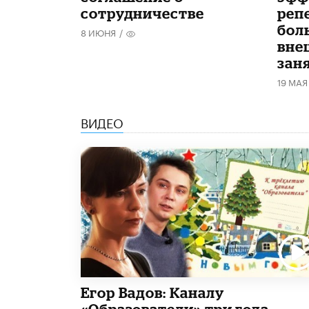
сотрудничестве
реп
бол
8 ИЮНЯ
/
вне
зан
19 МАЯ
ВИДЕО
Егор Вадов: Каналу
«Образователи» три года