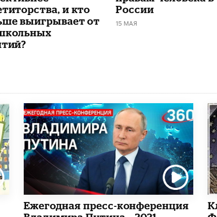
етиторства, и кто
России
ьше выигрывает от
15 МАЯ
школьных
ятий?
Ежегодная пресс-конференция
К
Владимира Путина – 2021
Ф