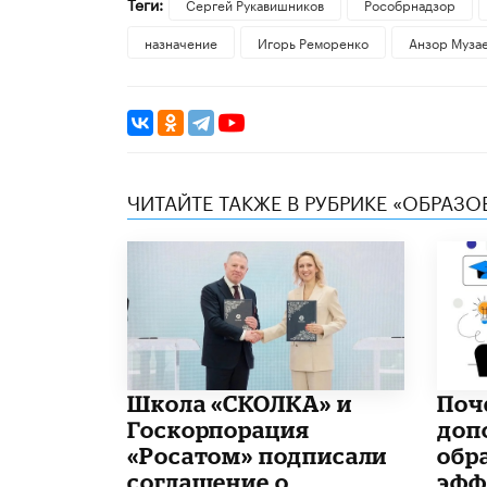
Теги:
Сергей Рукавишников
Рособрнадзор
назначение
Игорь Реморенко
Анзор Муза
ЧИТАЙТЕ ТАКЖЕ В РУБРИКЕ «ОБРАЗ
Школа «СКОЛКА» и
​По
Госкорпорация
доп
«Росатом» подписали
обр
соглашение о
эфф