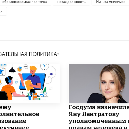
образовательная политика
новая должность
Никита Анисимов
ев
ОВАТЕЛЬНАЯ ПОЛИТИКА»
чему
Госдума назначил
олнительное
Яну Лантратову
азование
уполномоченным 
ективнее
правам человека в