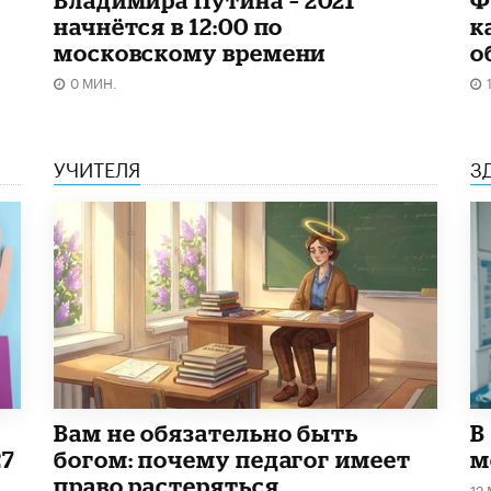
начнётся в 12:00 по
к
московскому времени
о
0 МИН.
УЧИТЕЛЯ
З
​Вам не обязательно быть
В
27
богом: почему педагог имеет
м
право растеряться
12