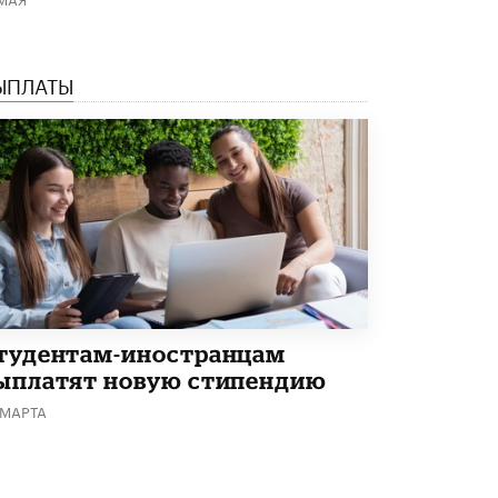
В Минобрнауки рассказали о новых
правилах приема в аспирантуру
1 ИЮНЯ /
КАЧЕСТВО ОБРАЗОВАНИЯ
ЫПЛАТЫ
тудентам-иностранцам
ыплатят новую стипендию
 МАРТА