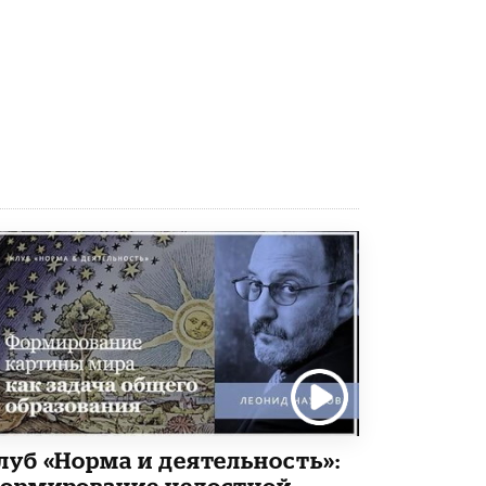
8 ИЮНЯ /
ЕГЭ И ОГЭ
Школа «СКОЛКА» и Госкорпорация
«Росатом» подписали соглашение о
сотрудничестве
8 ИЮНЯ /
ОБРАЗОВАТЕЛЬНАЯ ПОЛИТИКА
Депутаты призвали не отклонять
дипломы только из-за не пройденного
антиплагиата
5 ИЮНЯ /
ЧТО ПРОИСХОДИТ?
Минпросвещения просят добавить в
школьные учебники примеры женщин-
инженеров
5 ИЮНЯ /
УЧЕБНИКИ
Уличенный в списывании школьник
вернул себе призовое место на
олимпиаде через суд
5 ИЮНЯ /
ЧТО ПРОИСХОДИТ?
«Евгений Онегин» станет обязательным
луб «Норма и деятельность»:
для повторения в 10–11-х классах
ормирование целостной