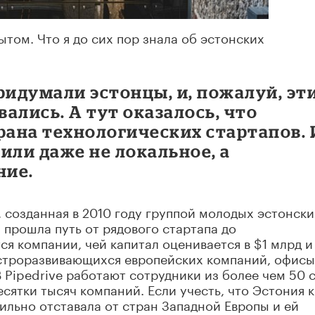
том. Что я до сих пор знала об эстонских
ридумали эстонцы, и, пожалуй, эт
ались. А тут оказалось, что
рана технологических стартапов. 
или даже не локальное, а
ние.
, созданная в 2010 году группой молодых эстонски
 прошла путь от рядового стартапа до
ся компании, чей капитал оценивается в $1 млрд и
ыстроразвивающихся европейских компаний, офисы
 Pipedrive работают сотрудники из более чем 50 
сятки тысяч компаний. Если учесть, что Эстония к
льно отставала от стран Западной Европы и ей