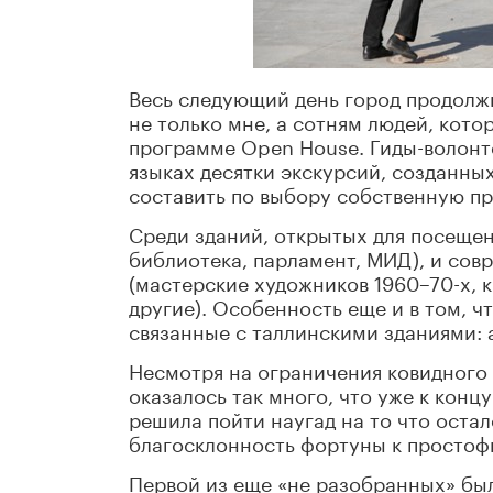
Весь следующий день город продолжи
не только мне, а сотням людей, кото
программе Open House. Гиды-волонт
языках десятки экскурсий, созданны
составить по выбору собственную п
Среди зданий, открытых для посеще
библиотека, парламент, МИД), и сов
(мастерские художников 1960–70-х, 
другие). Особенность еще и в том, 
связанные с таллинскими зданиями: 
Несмотря на ограничения ковидного 
оказалось так много, что уже к концу
решила пойти наугад на то что остал
благосклонность фортуны к простофи
Первой из еще «не разобранных» был