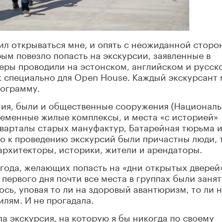
л открываться мне, и опять с неожиданной сторо
рым повезло попасть на экскурсии, заявленные в
еры проводили на эстонском, английском и русск
х специально для Open House. Каждый экскурсант 
рограмму.
ния, были и общественные сооружения (Националь
ременные жилые комплексы, и места «с историей»
кварталы старых мануфактур, Батарейная тюрьма 
что к проведению экскурсий были причастны люди, 
архитекторы, историки, жители и арендаторы.
года, желающих попасть на «дни открытых дверей
 первого дня почти все места в группах были занят
ось, уповая то ли на здоровый авантюризм, то ли 
лям. И не прогадала.
а экскурсия, на которую я бы никогда по своему