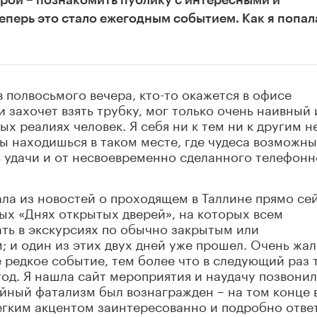
рой – познакомить публику с интересными и
перь это стало ежегодным событием. Как я попал
в полвосьмого вечера, кто-то окажется в офисе
 захочет взять трубку, мог только очень наивный 
 реалиях человек. Я себя ни к тем ни к другим н
ты находишься в таком месте, где чудеса возможны
 удачи и от несвоевременно сделанного телефонн
ала из новостей о проходящем в Таллине прямо се
ых «Днях открытых дверей», на которых всем
ть в экскурсиях по обычно закрытым или
 и один из этих двух дней уже прошел. Очень жал
 редкое событие, тем более что в следующий раз 
год. Я нашла сайт мероприятия и наудачу позвонил
йный фатализм был вознагражден – на том конце 
егким акцентом заинтересованно и подробно отве