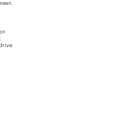
ляет.
ют
х
drive