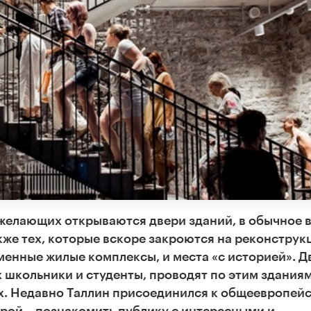
ех желающих открываются двери зданий, в обычное 
кже тех, которые вскоре закроются на реконструк
менные жилые комплексы, и места «с историей». Д
х школьники и студенты, проводят по этим здания
ах. Недавно Таллин присоединился к общеевропей