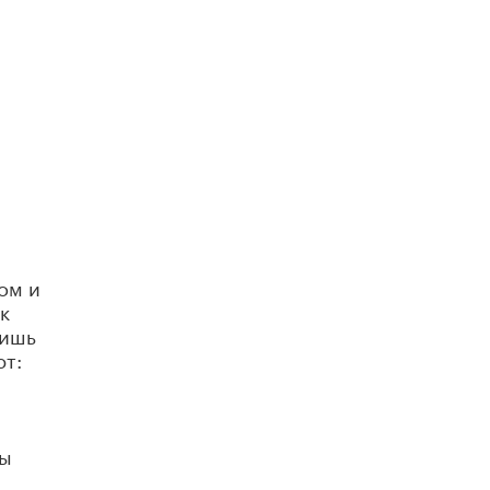
Академик РАН предупредил, что
ChatGPT отучит школьников думать
1 ИЮНЯ /
ШКОЛЬНИКИ
ом и
к
лишь
ют:
ты