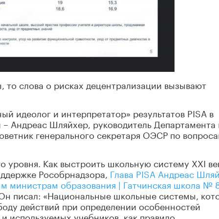
ы, то слова о рисках децентрализации вызывают
ый идеолог и интерпретатор» результатов PISA в
 – Андреас Шляйхер, руководитель Департамента 
оветник генерального секретаря ОЭСР по вопрос
о уровня. Как выстроить школьную систему XXI ве
поддержке Рособрнадзора,
Глава PISA Андреас Шля
ым министрам образования | Гатчинская школа № 
 Он
писал: «Национальные школьные системы, кот
оду действий при определении особенностей
 и используемых учебников, как правило,