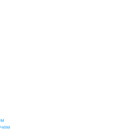
ем
 чем