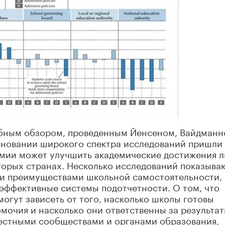
обным обзором, проведенным Йенсеном, Вайдманн
сновании широкого спектра исследований пришли 
номии может улучшить академические достижения 
оторых странах. Несколько исследований показыва
еми преимуществами школьной самостоятельности,
эффективные системы подотчетности. О том, что
гут зависеть от того, насколько школы готовы
мочия и насколько они ответственны за результа
местными сообществами и органами образования,