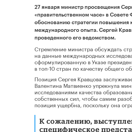
27 января министр просвещения Сер
«правительственном часе» в Совете 
обоснованию стратегии повышения к
международного опыта. Сергей Крав
проведенного его ведомством.
Стремление министра обсуждать стр
на данные международных исследова
сформулированную в Указе президен
в топ-10 стран по качеству общего о
Позиция Сергея Кравцова заслужива
Валентина Матвиенко упрекнула мин
исследованиями качества образования
собственных сил, чтобы самим разобр
позиция ущербна, поскольку она ог
К сожалению, выступл
специфическое предста