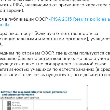
таты PISA, независимо от причинного характера 
ой версии).
ся в публикации ОЭСР
«PISA 2015 Results policies 
e II»
:
тора школ несут бОльшую ответственность за
с национальными и местными органами], учащиес
A.
среднем по странам ОЭСР, где школы пользуются с
ысокие баллы по естествознанию. Но после учета
учащихся и школ не обнаружено значимой связи
ьтативностью учащихся по естествознанию (в сре
азования такая связь существует, но в девяти стра