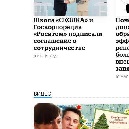
Школа «СКОЛКА» и
​По
Госкорпорация
доп
«Росатом» подписали
обр
соглашение о
эфф
сотрудничестве
реп
бол
8 ИЮНЯ
/
вне
зан
19 МАЯ
ВИДЕО