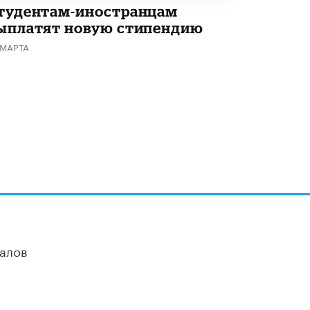
тудентам-иностранцам
ыплатят новую стипендию
 МАРТА
алов