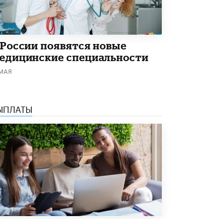
Академик РАН предупредил, что
ChatGPT отучит школьников думать
1 ИЮНЯ /
ШКОЛЬНИКИ
 России появятся новые
едицинские специальности
 МАЯ
ЫПЛАТЫ