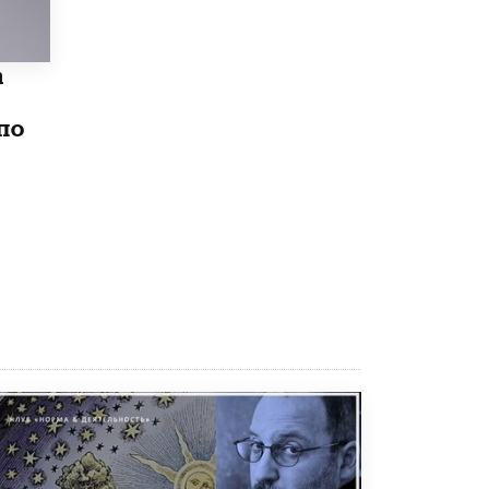
Рособрнадзор ответил на жалобы
школьников на ошибки в ЕГЭ по
русскому
а
8 ИЮНЯ /
ЕГЭ И ОГЭ
по
Школа «СКОЛКА» и Госкорпорация
«Росатом» подписали соглашение о
сотрудничестве
8 ИЮНЯ /
ОБРАЗОВАТЕЛЬНАЯ ПОЛИТИКА
Депутаты призвали не отклонять
дипломы только из-за не пройденного
антиплагиата
5 ИЮНЯ /
ЧТО ПРОИСХОДИТ?
Минпросвещения просят добавить в
школьные учебники примеры женщин-
инженеров
5 ИЮНЯ /
УЧЕБНИКИ
Уличенный в списывании школьник
вернул себе призовое место на
олимпиаде через суд