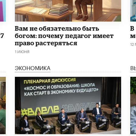
​Вам не обязательно быть
В
27
богом: почему педагог имеет
м
право растеряться
12
1 ИЮНЯ
ЭКОНОМИКА
В