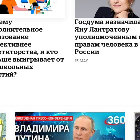
чему
Госдума назначил
олнительное
Яну Лантратову
азование
уполномоченным 
ективнее
правам человека в
етиторства, и кто
России
ьше выигрывает от
15 МАЯ
школьных
ятий?