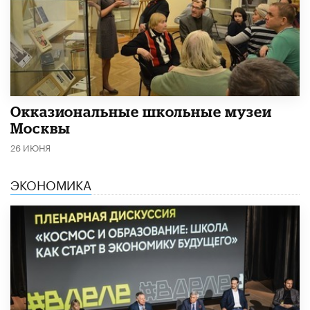
​Окказиональные школьные музеи
Москвы
26 ИЮНЯ
ЭКОНОМИКА