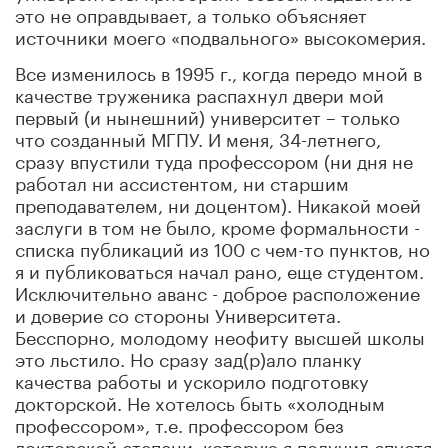
это не оправдывает, а только объясняет
источники моего «подвального» высокомерия.
Все изменилось в 1995 г., когда передо мной в
качестве труженика распахнул двери мой
первый (и нынешний) университет – только
что созданный МГПУ. И меня, 34-летнего,
сразу впустили туда профессором (ни дня не
работал ни ассистентом, ни старшим
преподавателем, ни доцентом). Никакой моей
заслуги в том не было, кроме формальности -
списка публикаций из 100 с чем-то пунктов, но
я и публиковаться начал рано, еще студентом.
Исключительно аванс - доброе расположение
и доверие со стороны Университета.
Бесспорно, молодому неофиту высшей школы
это льстило. Но сразу зад(р)ало планку
качества работы и ускорило подготовку
докторской. Не хотелось быть «холодным
профессором», т.е. профессором без
докторской степени, которую я получил спустя