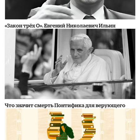
​«Закон трёх О». Евгений Николаевич Ильин
​Что значит смерть Понтифика для верующего