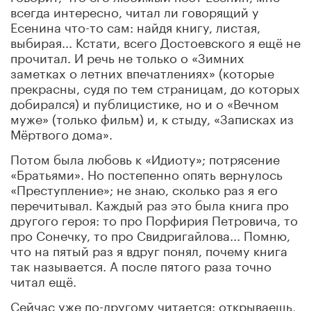
всегда интересно, читал ли говорящий у
Есенина что-то сам: найдя книгу, листая,
выбирая... Кстати, всего Достоевского я ещё не
прочитал. И речь не только о «Зимних
заметках о летних впечатлениях» (которые
прекрасны, судя по тем страницам, до которых
добирался) и публицистике, но и о «Вечном
муже» (только фильм) и, к стыду, «Записках из
Мёртвого дома».
Потом была любовь к «Идиоту»; потрясение
«Братьями». Но постепенно опять вернулось
«Преступление»; не знаю, сколько раз я его
перечитывал. Каждый раз это была книга про
другого героя: то про Порфирия Петровича, то
про Сонечку, то про Свидригайлова... Помню,
что на пятый раз я вдруг понял, почему книга
так называется. А после пятого раза точно
читал ещё.
Сейчас уже по-другому читается: открываешь,