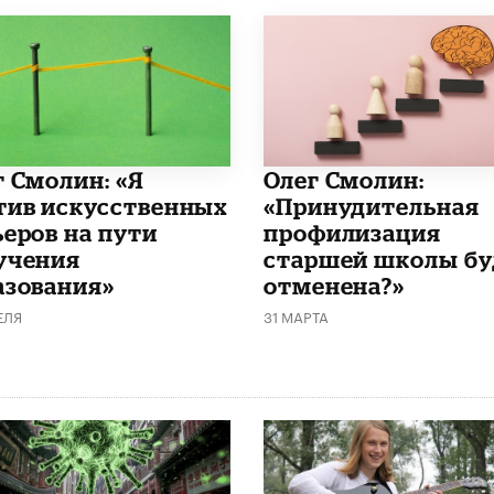
г Смолин: «Я
​Олег Смолин:
тив искусственных
«Принудительная
ьеров на пути
профилизация
учения
старшей школы бу
азования»
отменена?»
ЕЛЯ
31 МАРТА