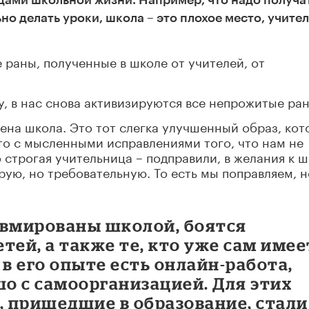
дами школьной жизни. Например, что надо получа
о делать уроки, школа – это плохое место, учите
 раны, полученные в школе от учителей, от
у, в нас снова активизируются все непрожитые ра
оена школа. Это тот слегка улучшенный образ, ко
то с мысленными исправлениями того, что нам не
 строгая учительница – подправили, в желания к 
рую, но требовательную. То есть мы поправляем, н
равмированы школой, боятся
етей, а также те, кто уже сам имее
 в его опыте есть онлайн-работа,
шо с самоорганизацией. Для этих
 пришедшие в образование, стали