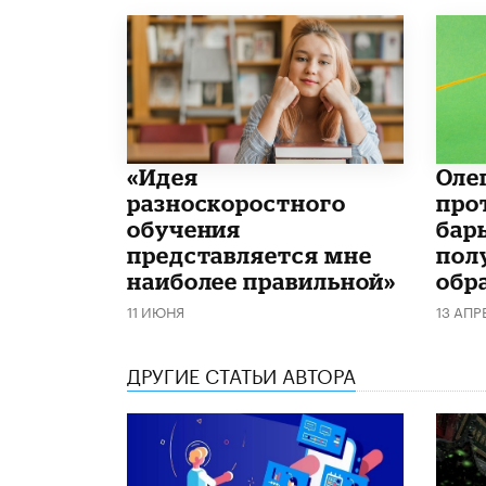
«Идея
Оле
разноскоростного
про
обучения
бар
представляется мне
пол
наиболее правильной»
обр
11 ИЮНЯ
13 АПР
ДРУГИЕ СТАТЬИ АВТОРА