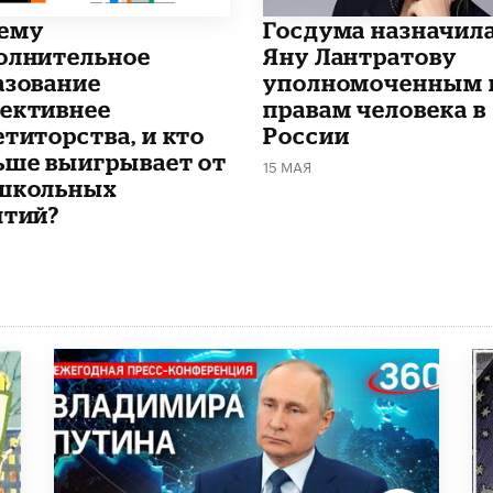
чему
Госдума назначил
олнительное
Яну Лантратову
азование
уполномоченным 
ективнее
правам человека в
етиторства, и кто
России
ьше выигрывает от
15 МАЯ
школьных
ятий?