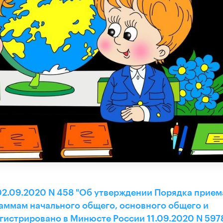
2.09.2020 N 458 "Об утверждении Порядка прием
аммам начального общего, основного общего и
гистрировано в Минюсте России 11.09.2020 N 597