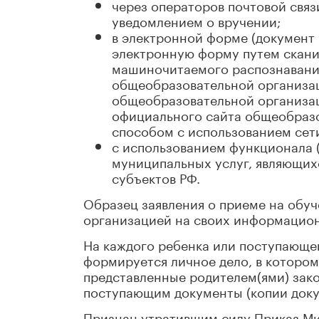
через операторов почтовой свя
уведомлением о вручении;
в электронной форме (документ
электронную форму путем скани
машиночитаемого распознавания
общеобразовательной организа
общеобразовательной организац
официального сайта общеобразо
способом с использованием сет
с использованием функционала 
муниципальных услуг, являющи
субъектов РФ.
Образец заявления о приеме на обу
организацией на своих информацион
На каждого ребенка или поступающе
формируется личное дело, в котором
представленные родителем(ями) зак
поступающим документы (копии доку
Признан утратившим силу Приказ Мин