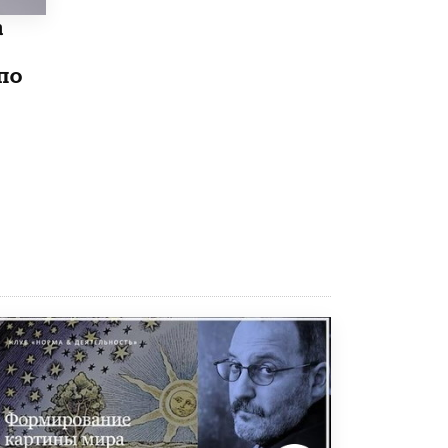
Академик РАН предупредил, что
а
ChatGPT отучит школьников думать
1 ИЮНЯ /
ШКОЛЬНИКИ
по