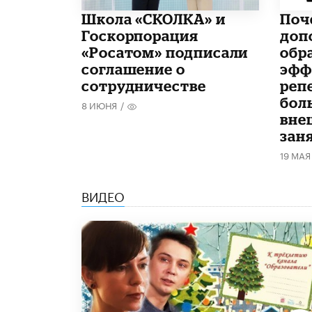
Школа «СКОЛКА» и
​По
Госкорпорация
доп
«Росатом» подписали
обр
соглашение о
эфф
сотрудничестве
реп
бол
8 ИЮНЯ
/
вне
зан
19 МАЯ
ВИДЕО