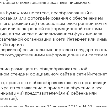
зи общего пользования заказным письмом с
 на бумажном носителе, преобразованный в
рования или фотографирования с обеспечением
 его реквизитов) посредством электронной почт
ции или электронной информационной системы
ии, в том числе с использованием функционала
вательной организации в сети Интернет или ины
и Интернет;
(сервисов) региональных порталов государственн
хся государственными информационными система
чение размещается общеобразовательной
ном стенде и официальном сайте в сети Интернет
го, принятого в общеобразовательную организаци
 хранятся заявление о приеме на обучение и все
онным(ыми) представителем(ями) ребенка или
ментов).
обрнауки России от 22 января 2014 г. N 32, кото