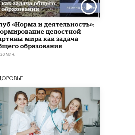
луб «Норма и деятельность»:
ормирование целостной
артины мира как задача
бщего образования
120 МИН.
ДОРОВЬЕ