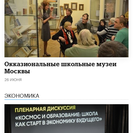
​Окказиональные школьные музеи
Москвы
26 ИЮНЯ
ЭКОНОМИКА